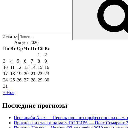
Искать:
Август 2026
Пн
Вт
Ср
Чт
Пт
Сб
Вс
1
2
3
4
5
6
7
8
9
10
11
12
13
14
15
16
17
18
19
20
21
22
23
24
25
26
27
28
29
30
31
« Ноя
Последние прогнозы
Персирайя Асех — Персик прогноз профессионала на мат
Прогнозы и ставки на матч ПС ТИРА — Псис Семаранг 2
Прогноз Номад — Челмет (22-го ноября 2019 года), став