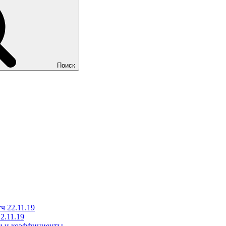
Поиск
ч 22.11.19
2.11.19
ки и коэффициенты