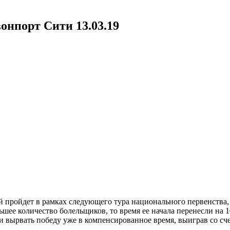
онпорт Сити 13.03.19
пройдет в рамках следующего тура национального первенства, 
ьшее количество болельщиков, то время ее начала перенесли на 
и вырвать победу уже в компенсированное время, выиграв со сче