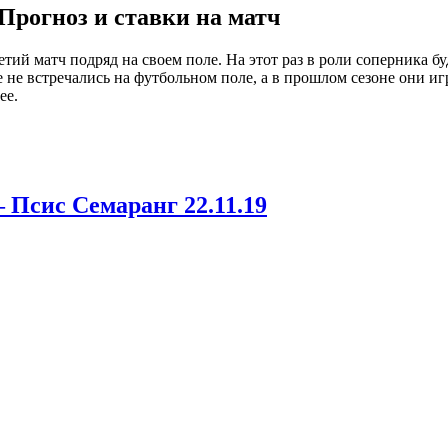
 Прогноз и ставки на матч
ий матч подряд на своем поле. На этот раз в роли соперника бу
не встречались на футбольном поле, а в прошлом сезоне они иг
ее.
Псис Семаранг 22.11.19