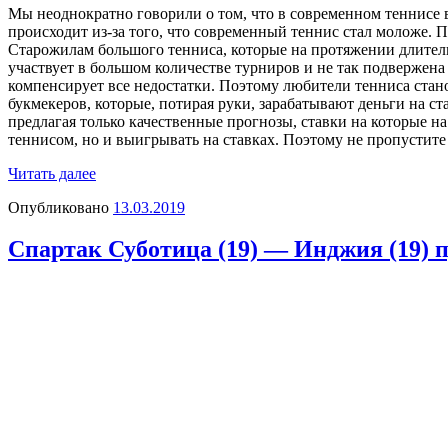
Мы неоднократно говорили о том, что в современном теннисе в
происходит из-за того, что современный теннис стал моложе. 
Старожилам большого тенниса, которые на протяжении длитель
участвует в большом количестве турниров и не так подвержена
компенсирует все недостатки. Поэтому любители тенниса станов
букмекеров, которые, потирая руки, зарабатывают деньги на с
предлагая только качественные прогнозы, ставки на которые 
теннисом, но и выигрывать на ставках. Поэтому не пропустит
Читать далее
Опубликовано
13.03.2019
Спартак Суботица (19) — Инджия (19) п