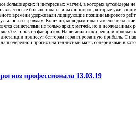
се больше ярких и интересных матчей, в которых аутсайдеры не
Появляется все больше талантливых юниоров, которые уже в юном
ного времени удерживали лидирующие позиции мирового рейтинг
 усталости и травмам. Конечно, молодым талантам еще не хватае
ятся свидетелями не только ярких матчей, но и неожиданных рез
тавках бетторов на фаворитов. Наши аналитики решили положить
на дистанции принесут бетторам гарантированную прибыль. С н
е наш очередной прогноз на теннисный матч, соперниками в ко
рогноз профессионала 13.03.19