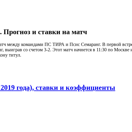
. Прогноз и ставки на матч
 матч между командами ПС ТИРА и Псис Семаранг. В первой встр
 выиграв со счетом 3-2. Этот матч начнется в 11:30 по Москве и
ону титул.
2019 года), ставки и коэффициенты