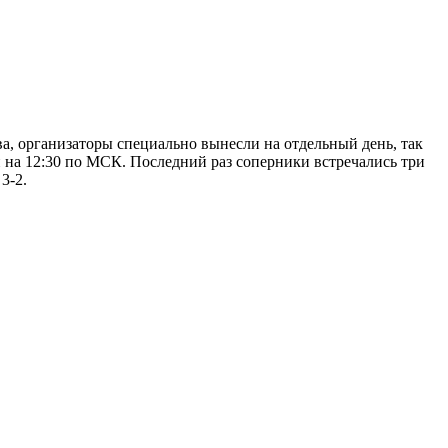
а, организаторы специально вынесли на отдельный день, так
и на 12:30 по МСК. Последний раз соперники встречались три
3-2.