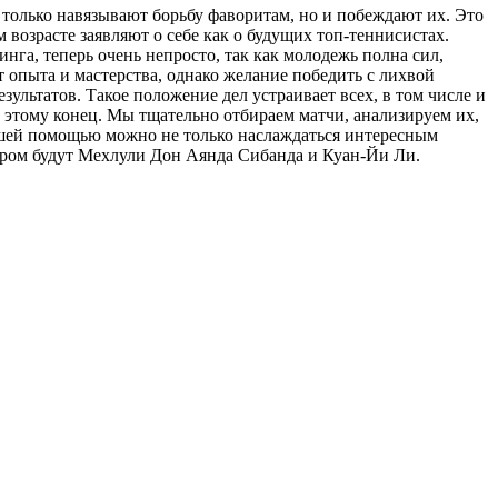
 только навязывают борьбу фаворитам, но и побеждают их. Это
 возрасте заявляют о себе как о будущих топ-теннисистах.
а, теперь очень непросто, так как молодежь полна сил,
т опыта и мастерства, однако желание победить с лихвой
ультатов. Такое положение дел устраивает всех, в том числе и
 этому конец. Мы тщательно отбираем матчи, анализируем их,
ашей помощью можно не только наслаждаться интересным
тором будут Мехлули Дон Аянда Сибанда и Куан-Йи Ли.