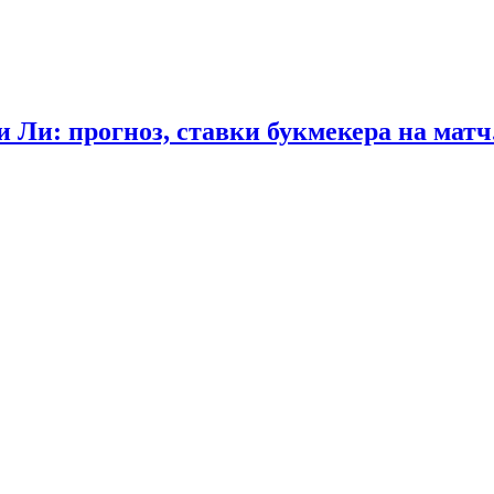
и: прогноз, ставки букмекера на матч. 