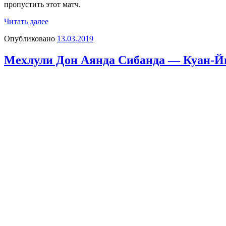
пропустить этот матч.
Читать далее
Опубликовано
13.03.2019
Мехлули Дон Аянда Сибанда — Куан-Йи Л