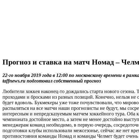
Прогноз и ставка на матч Номад – Челме
22-го ноября 2019 года в 12:00 по московскому времени в 
taffnews.ru подготовил собственный прогноз
Любители хоккея наконец-то дождались старта нового сезона
проходами и бросками из разных позиций. Конечно, нельзя не 
будет вдоволь. Букмекеры уже тоже почувствовали, что мирово
распыляться на все матчи наши прогнозисты не будут, мы соср
интересным и непредсказуемым матчем хоккейного тура. Оба к
чемпионата достойное место, а затем не менее достойно выступ
менеджерам команд необходимо, в первую очередь, сосредоточит
подготовки клубы использовали межсезонье, сейчас же нет врем
противостояния команды Номад и команды Челмет будет очень 