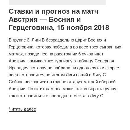
Ставки и прогноз на матч
Австрия — Босния и
Герцеговина, 15 ноября 2018
В группе 3, Лиги B безраздельно царит Босния и
Герцеговина, которая победила во всех трех сыгранных
матчах, позади нее на расстоянии 6 очков идет
Австрия, замыкает же турнирную таблицу Северная
Ирландия, которая не набрала ни одного очка и скорее
всего, отправится по итогам Лиги наций в Лигу С.
Сейчас все зависит в группе от двух матчей сборной
Австрии. По их итогам она может как выиграть группу,
так и отправиться с последнего места в Лигу С.
Читать далее