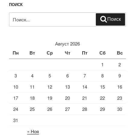
ПОИСК
Искать:
Поиск
Август 2026
Пн
Вт
Ср
Чт
Пт
Сб
Вс
1
2
3
4
5
6
7
8
9
10
11
12
13
14
15
16
17
18
19
20
21
22
23
24
25
26
27
28
29
30
31
« Ноя