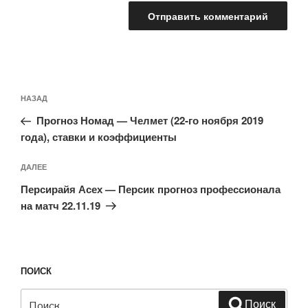
Навигация
Предыдущая
НАЗАД
по
запись:
записям
Прогноз Номад — Челмет (22-го ноября 2019
года), ставки и коэффициенты
Следующая
ДАЛЕЕ
запись
Персирайя Асех — Персик прогноз профессионала
на матч 22.11.19
ПОИСК
Искать:
Поиск