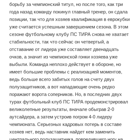
борьбу за чемпионский титул, но после того, как три
года назад команду покинул главный тренер, он сдала
позиции, так что для хозяев квалификация в еврокубки
уже считается успешным завершением сезона. В этом
сезоне футбольному клубу ПС ТИРА снова не хватает
стабильности, так что сейчас он четвертый, а
отставание от лидера уже составляет двенадцать
очков, а значит из чемпионской гонки хозяева уже
выбыли. Команда неплохо действует в обороне, но
имеет большие проблемы с реализацией моментов,
ведь больше всего забитых голов на счету двух
полузащитников, а вот нападающие очень редко
поражают ворота соперников. Но, в последних двух
турах футбольный клуб ПС ТИРА продемонстрировал
великолепные результаты, вначале обыграв 2-0
аутсайдера, а затем устроив погром 4-0 лидеру
чемпионата. Серьезных кадровых потерь в составе
хозяев нет, ведь наставник найдет кем заменить
центрального полузащитника, повредившего ногу на