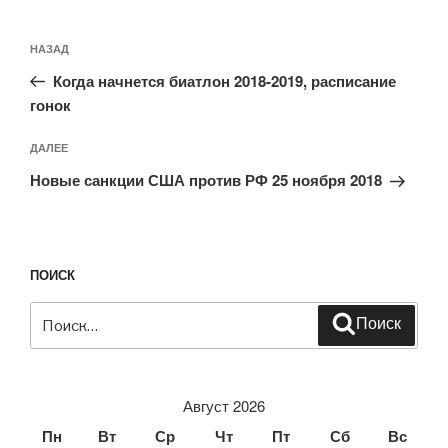
Навигация
Предыдущая
НАЗАД
по
запись:
записям
Когда начнется биатлон 2018-2019, расписание
гонок
Следующая
ДАЛЕЕ
запись
Новые санкции США против РФ 25 ноября 2018
ПОИСК
Искать:
Поиск
Август 2026
Пн
Вт
Ср
Чт
Пт
Сб
Вс