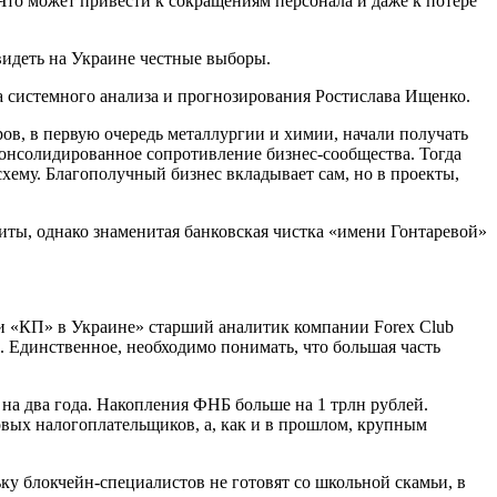
Что может привести к сокращениям персонала и даже к потере
видеть на Украине честные выборы.
а системного анализа и прогнозирования Ростислава Ищенко.
ов, в первую очередь металлургии и химии, начали получать
онсолидированное сопротивление бизнес-сообщества. Тогда
му. Благополучный бизнес вкладывает сам, но в проекты,
ты, однако знаменитая банковская чистка «имени Гонтаревой»
и «КП» в Украине» старший аналитик компании Forex Club
 Единственное, необходимо понимать, что большая часть
 на два года. Накопления ФНБ больше на 1 трлн рублей.
довых налогоплательщиков, а, как и в прошлом, крупным
ку блокчейн-специалистов не готовят со школьной скамьи, в