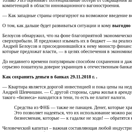
только УВЗ оценивает потенциальные потери от сокращения за
компетенций в области инновационного вагоностроения.
— Как западные страны отреагируют на возможное введение во
О том, как дальше будет развиваться ситуации и кому
выгодно
Белоусов обнаружил, что на фоне благоприятной экономическо
сверхприбыли. И предложил изымать их в бюджет — на реализа
Андрей Белоусов и присоединившийся к нему министр финансо
которые предложат власти, — в целях обеспечения в экономи
До недавнего времени популярным способом сохранения и даж
серьезно пошатнула доверие украинцев к отечественным банка
Как сохранить деньги в банках 29.11.2018 г. .
— Квартира является дорогой инвестицией и пока цены на не
Андрей Шевчишин. — С другой стороны, сдача жилья в аренду 
такого «бизнеса» находится в тени, то есть не платит налоги.
Средства из ФНБ — также не панацея. Денег, которые хра
Это позволяет надеяться, что их использование можно ра
бизнесменам, которые — к гадалке не ходи! — обратятся
Человеческий капитал – важная составляющая любой индустрии,