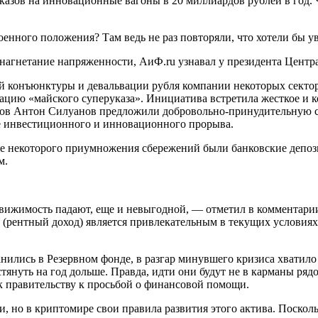
казов на инновационные вагоны в 20 миллиардов рублей в год. 
енного положения? Там ведь не раз повторяли, что хотели бы у
нагнетание напряженности, АиФ.ru узнавал у президента Центр
й конъюнктуры и девальвации рубля компании некоторых сектор
цию «майского суперуказа». Инициатива встретила жесткое и к
в Антон Силуанов предложили добровольно-принудительную схе
ке инвестиционного и инновационного прорыва.
е некоторого приумножения сбережений были банковские депози
м.
движимость падают, еще и невыгодной, — отметил в комментари
(рентный доход) является привлекательным в текущих условиях.
нились в Резервном фонде, в разгар минувшего кризиса хватило
стянуть на год дольше. Правда, идти они будут не в карманы ря
 к правительству к просьбой о финансовой помощи.
 но в криптомире свои правила развития этого актива. Посколь