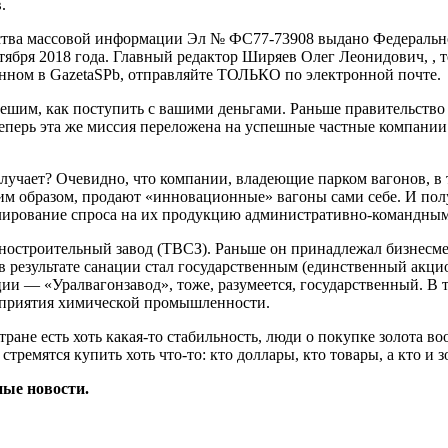
.
едства массовой информации Эл № ФС77-73908 выдано Федеральн
ября 2018 года. Главный редактор Ширяев Олег Леонидович, , т
анном в GazetaSPb, отправляйте ТОЛЬКО по электронной почте.
решим, как поступить с вашими деньгами. Раньше правительств
перь эта же миссия переложена на успешные частные компании. 
получает? Очевидно, что компании, владеющие парком вагонов, в
м образом, продают «инновационные» вагоны сами себе. И полу
улирование спроса на их продукцию административно-командны
остроительный завод (ТВСЗ). Раньше он принадлежал бизнесме
, в результате санации стал государственным (единственный акц
 — «Уралвагонзавод», тоже, разумеется, государственный. В 
едприятия химической промышленности.
ране есть хоть какая-то стабильность, люди о покупке золота в
стремятся купить хоть что-то: кто доллары, кто товары, а кто и з
ные новости.