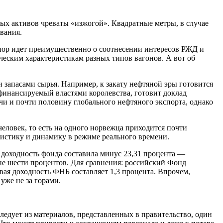
ных активов чреваты «изжогой». Квадратные метры, в случае
ования.
Спор идет преимущественно о соотнесении интересов РЖД и
ческим характеристикам разных типов вагонов. А вот об
запасами сырья. Например, к закату нефтяной эры готовится
 финансируемый властями королевства, готовит доклад
и и почти половину глобального нефтяного экспорта, однако
ловек, то есть на одного норвежца приходится почти
тистику и динамику в режиме реального времени.
у доходность фонда составила минус 23,31 процента —
оне шести процентов. Для сравнения: российский Фонд
овая доходность ФНБ составляет 1,3 процента. Впрочем,
уже не за горами.
ледует из материалов, представленных в правительство, один