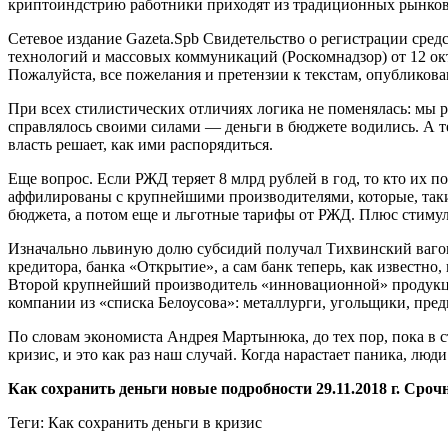
криптоиндстрию работники приходят из традиционных рынков
Сетевое издание Gazeta.Spb Свидетельство о регистрации ср
технологий и массовых коммуникаций (Роскомнадзор) от 12 окт
Пожалуйста, все пожелания и претензии к текстам, опубликов
При всех стилистических отличиях логика не поменялась: мы 
справлялось своими силами — деньги в бюджете водились. А те
власть решает, как ими распорядиться.
Еще вопрос. Если РЖД теряет 8 млрд рублей в год, то кто их 
аффилированы с крупнейшими производителями, которые, таки
бюджета, а потом еще и льготные тарифы от РЖД. Плюс стим
Изначально львиную долю субсидий получал Тихвинский вагон
кредитора, банка «Открытие», а сам банк теперь, как известно
Второй крупнейший производитель «инновационной» продукции
компании из «списка Белоусова»: металлурги, угольщики, пр
По словам экономиста Андрея Мартынюка, до тех пор, пока в ст
кризис, и это как раз наш случай. Когда нарастает паника, люди 
Как сохранить деньги новые подробности 29.11.2018 г. Сроч
Теги: Как сохранить деньги в кризис