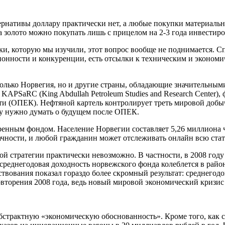
тернативы доллару практически нет, а любые покупки материаль
 а золото можно покупать лишь с прицелом на 2-3 года инвестир
ски, которую мы изучили, этот вопрос вообще не поднимается. 
ионности и конкуренции, есть отсылки к техническим и экономи
лько Норвегия, но и другие страны, обладающие значительными 
APSaRC (King Abdullah Petroleum Studies and Research Center),
ти (ОПЕК). Нефтяной картель контролирует треть мировой добыч
ому нужно думать о будущем после ОПЕК.
нным фондом. Население Норвегии составляет 5,26 миллиона че
рачности, и любой гражданин может отслеживать онлайн всю ста
кой стратегии практически невозможно. В частности, в 2008 год
 среднегодовая доходность норвежского фонда колеблется в рай
ствования показал гораздо более скромный результат: среднегод
овторения 2008 года, ведь новый мировой экономический кризис 
бстрактную «экономическую обоснованность». Кроме того, как с