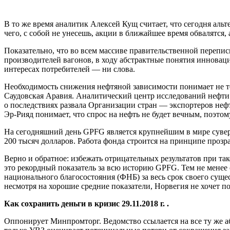
В то же время аналитик Алексей Кущ считает, что сегодня аль
чего, с собой не унесешь, акции в ближайшее время обвалятся,
Показательно, что во всем массиве правительственной перепи
производителей вагонов, в ходу абстрактные понятия инновац
интересах потребителей — ни слова.
Необходимость снижения нефтяной зависимости понимает не то
Саудовская Аравия. Аналитический центр исследований нефти K
о последствиях развала Организации стран — экспортеров неф
Эр-Рияд понимает, что спрос на нефть не будет вечным, поэт
На сегодняшний день GPFG является крупнейшим в мире сувере
200 тысяч долларов. Работа фонда строится на принципе проз
Верно и обратное: избежать отрицательных результатов при та
это рекордный показатель за всю историю GPFG. Тем не менее
национального благосостояния (ФНБ) за весь срок своего суще
несмотря на хорошие средние показатели, Норвегия не хочет п
Как сохранить деньги в кризис 29.11.2018 г. .
Оппонирует Минпромторг. Ведомство ссылается на все ту же а