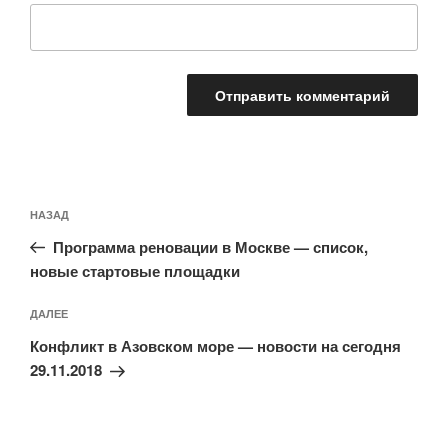
Навигация
Предыдущая
НАЗАД
по
запись:
записям
Программа реновации в Москве — список,
новые стартовые площадки
Следующая
ДАЛЕЕ
запись
Конфликт в Азовском море — новости на сегодня
29.11.2018