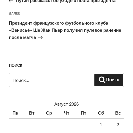
записям
Путин рассказал об уходе с поста президента
Следующая
ДАЛЕЕ
запись
Президент французского футбольного клуба
«Венисьё» Ше Жан Пьер получил пулевое ранение
после матча
ПОИСК
Искать:
Поиск
Август 2026
Пн
Вт
Ср
Чт
Пт
Сб
Вс
1
2