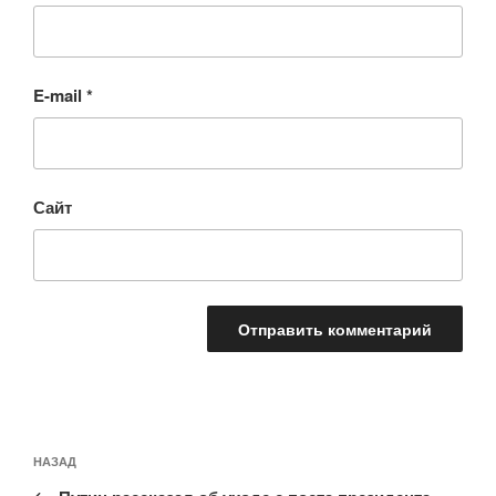
E-mail
*
Сайт
Навигация
Предыдущая
НАЗАД
по
запись: