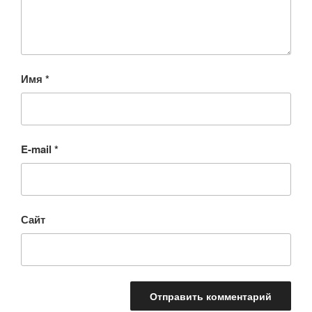
Имя
*
E-mail
*
Сайт