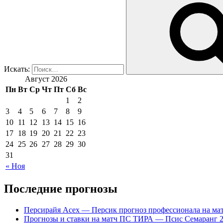
Искать:
Август 2026
Пн
Вт
Ср
Чт
Пт
Сб
Вс
1
2
3
4
5
6
7
8
9
10
11
12
13
14
15
16
17
18
19
20
21
22
23
24
25
26
27
28
29
30
31
« Ноя
Последние прогнозы
Персирайя Асех — Персик прогноз профессионала на мат
Прогнозы и ставки на матч ПС ТИРА — Псис Семаранг 2