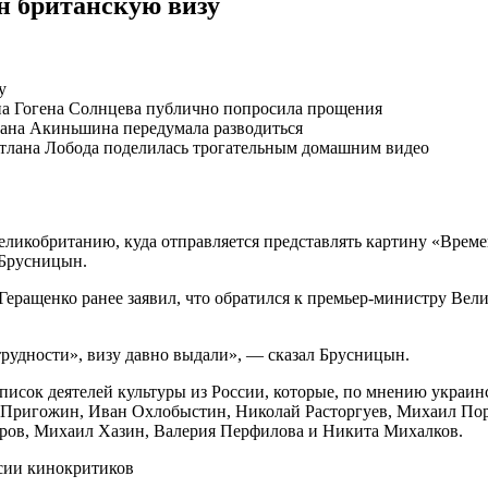
н британскую визу
у
ена Гогена Солнцева публично попросила прощения
сана Акиньшина передумала разводиться
ветлана Лобода поделилась трогательным домашним видео
ликобританию, куда отправляется представлять картину «Време
 Брусницын.
ращенко ранее заявил, что обратился к премьер-министру Вели
рудности», визу давно выдали», — сказал Брусницын.
исок деятелей культуры из России, которые, по мнению украинс
 Пригожин, Иван Охлобыстин, Николай Расторгуев, Михаил Пор
оров, Михаил Хазин, Валерия Перфилова и Никита Михалков.
сии кинокритиков