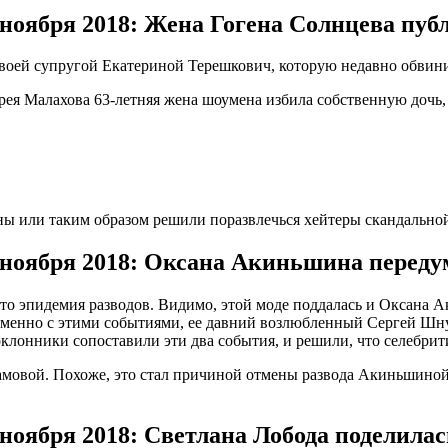
6 ноября 2018: Жена Гогена Солнцева пу
воей супругой Екатериной Терешкович, которую недавно обвини
рея Малахова 63-летняя жена шоумена избила собственную дочь,
ины или таким образом решили поразвлечься хейтеры скандально
6 ноября 2018: Оксана Акиньшина переду
то эпидемия разводов. Видимо, этой моде поддалась и Оксана Ак
еменно с этими событиями, ее давний возлюбленный Сергей Шну
оклонники сопоставили эти два события, и решили, что селебрит
мовой. Похоже, это стал причиной отмены развода Акиньшиной.
6 ноября 2018: Светлана Лобода поделил