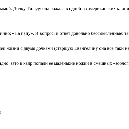
 мамой. Дочку Тильду она рожала в одной из американских клин
нично: «На папу». И вопрос, и ответ довольно бессмысленные: т
шней жизни с двумя дочками (старшую Евангелину она все-таки н
дно, зато в кадр попали ее маленькие ножки в смешных «зоолог
и