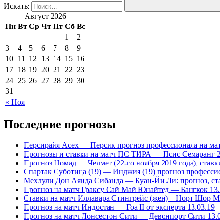
Искать:
Август 2026
Пн
Вт
Ср
Чт
Пт
Сб
Вс
1
2
3
4
5
6
7
8
9
10
11
12
13
14
15
16
17
18
19
20
21
22
23
24
25
26
27
28
29
30
31
« Ноя
Последние прогнозы
Персирайя Асех — Персик прогноз профессионала на мат
Прогнозы и ставки на матч ПС ТИРА — Псис Семаранг 2
Прогноз Номад — Челмет (22-го ноября 2019 года), став
Спартак Суботица (19) — Инджия (19) прогноз профессио
Мехлули Дон Аянда Сибанда — Куан-Йи Ли: прогноз, став
Прогноз на матч Граксу Сай Май Юнайтед — Бангкок 13.
Ставки на матч Иллавара Стингрейс (жен) – Норт Шор Мар
Прогноз на матч Индостан — Гоа II от эксперта 13.03.19
Прогноз на матч Лонсестон Сити — Девонпорт Сити 13.0