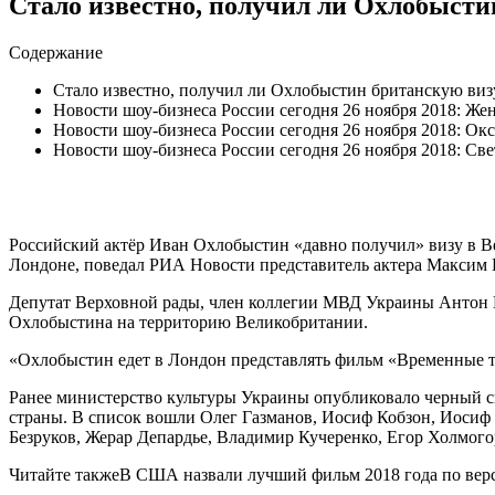
Стало известно, получил ли Охлобысти
Содержание
Стало известно, получил ли Охлобыстин британскую виз
Новости шоу-бизнеса России сегодня 26 ноября 2018: Ж
Новости шоу-бизнеса России сегодня 26 ноября 2018: Ок
Новости шоу-бизнеса России сегодня 26 ноября 2018: С
Российский актёр Иван Охлобыстин «давно получил» визу в Ве
Лондоне, поведал РИА Новости представитель актера Максим
Депутат Верховной рады, член коллегии МВД Украины Антон Ге
Охлобыстина на территорию Великобритании.
«Охлобыстин едет в Лондон представлять фильм «Временные т
Ранее министерство культуры Украины опубликовало черный сп
страны. В список вошли Олег Газманов, Иосиф Кобзон, Иосиф
Безруков, Жерар Депардье, Владимир Кучеренко, Егор Холмог
Читайте такжеВ США назвали лучший фильм 2018 года по вер