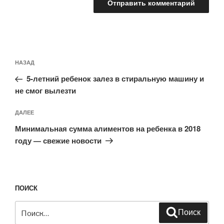
Навигация
Предыдущая
НАЗАД
по
запись:
записям
5-летний ребенок залез в стиральную машину и
не смог вылезти
Следующая
ДАЛЕЕ
запись
Минимальная сумма алиментов на ребенка в 2018
году — свежие новости
ПОИСК
Искать:
Поиск