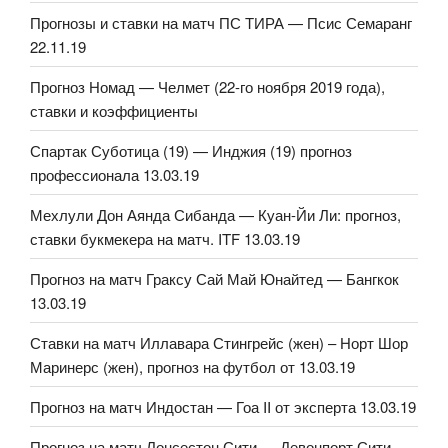
Прогнозы и ставки на матч ПС ТИРА — Псис Семаранг
22.11.19
Прогноз Номад — Челмет (22-го ноября 2019 года),
ставки и коэффициенты
Спартак Суботица (19) — Инджия (19) прогноз
профессионала 13.03.19
Мехлули Дон Аянда Сибанда — Куан-Йи Ли: прогноз,
ставки букмекера на матч. ITF 13.03.19
Прогноз на матч Граксу Сай Май Юнайтед — Бангкок
13.03.19
Ставки на матч Иллавара Стингрейс (жен) – Норт Шор
Маринерс (жен), прогноз на футбол от 13.03.19
Прогноз на матч Индостан — Гоа II от эксперта 13.03.19
Прогноз на матч Лонсестон Сити — Девонпорт Сити