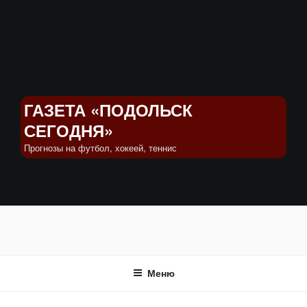
Перейти
к
содержимому
ГАЗЕТА «ПОДОЛЬСК
СЕГОДНЯ»
Прогнозы на футбол, хокеей, теннис
Меню