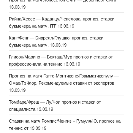
13.03.19
Райна/Хессе — Каданцу/Чепелова: прогноз, ставки
букмекера на матч. ITF 13.03.19
Канг/Фенг — Биррелл/Глушко: прогноз, ставки
букмекера на матч. 13.03.19
Глисон/Марино — Бекташ/Мур прогноз и ставки от
профессионала на теннис 13.03.19
Прогноз на матч Гатто-Монтиконе/Грамматикопулу —
Омае/Тэйлор. Рекомендуемые ставки от экспертов
13.03.19
Томбаре/Фреш — Лу/Чои прогноз и ставки от
специалиста 13.03.19
Ставки на матч Ромпис/Ченгиз – Гумуля/Ю, прогноз на
теннис от 13.03.19