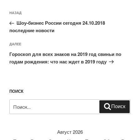
Навигация
Предыдущая
НАЗАД
по
запись:
записям
Шоу-бизнес России сегодня 24.10.2018
последние новости
Следующая
ДАЛЕЕ
запись
Гороскоп для всех знаков на 2019 год свиньи по
годам рождения: что нас ждет в 2019 году
ПОИСК
Искать:
Поиск
Август 2026