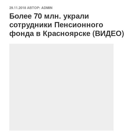
ОПУБЛИКОВАНО
29.11.2018
АВТОР:
ADMIN
Более 70 млн. украли
сотрудники Пенсионного
фонда в Красноярске (ВИДЕО)