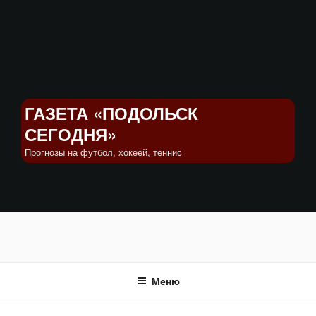
Перейти
к
содержимому
ГАЗЕТА «ПОДОЛЬСК
СЕГОДНЯ»
Прогнозы на футбол, хокеей, теннис
Меню