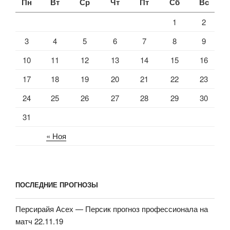
Пн
Вт
Ср
Чт
Пт
Сб
Вс
1
2
3
4
5
6
7
8
9
10
11
12
13
14
15
16
17
18
19
20
21
22
23
24
25
26
27
28
29
30
31
« Ноя
ПОСЛЕДНИЕ ПРОГНОЗЫ
Персирайя Асех — Персик прогноз профессионала на
матч 22.11.19