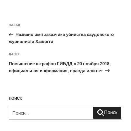
Навигация
Предыдущая
НАЗАД
по
запись:
записям
Названо имя заказчика убийства саудовского
журналиста Хашогги
Следующая
ДАЛЕЕ
запись
Повышение штрафов ГИБДД с 20 ноября 2018,
официальная информация, правда или нет
ПОИСК
Искать:
Поиск