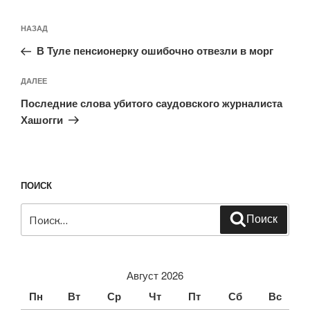
Навигация
Предыдущая
НАЗАД
по
запись:
записям
В Туле пенсионерку ошибочно отвезли в морг
Следующая
ДАЛЕЕ
запись
Последние слова убитого саудовского журналиста
Хашогги
ПОИСК
Искать:
Поиск
Август 2026
Пн
Вт
Ср
Чт
Пт
Сб
Вс