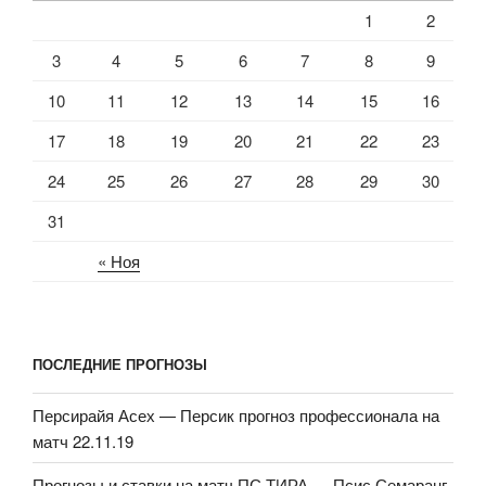
1
2
3
4
5
6
7
8
9
10
11
12
13
14
15
16
17
18
19
20
21
22
23
24
25
26
27
28
29
30
31
« Ноя
ПОСЛЕДНИЕ ПРОГНОЗЫ
Персирайя Асех — Персик прогноз профессионала на
матч 22.11.19
Прогнозы и ставки на матч ПС ТИРА — Псис Семаранг