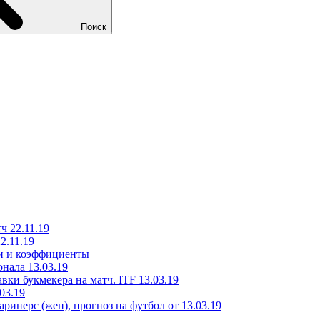
Поиск
ч 22.11.19
2.11.19
ки и коэффициенты
нала 13.03.19
ки букмекера на матч. ITF 13.03.19
03.19
инерс (жен), прогноз на футбол от 13.03.19