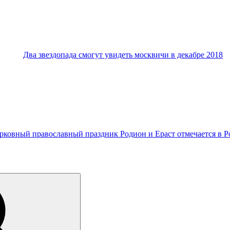
Два звездопада смогут увидеть москвичи в декабре 2018
ерковный православный праздник Родион и Ераст отмечается в Р