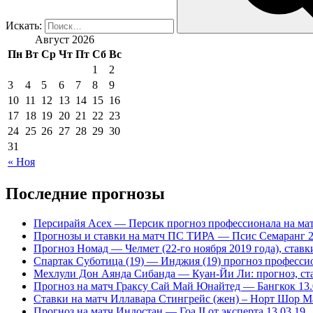
Искать:
Август 2026
Пн
Вт
Ср
Чт
Пт
Сб
Вс
1
2
3
4
5
6
7
8
9
10
11
12
13
14
15
16
17
18
19
20
21
22
23
24
25
26
27
28
29
30
31
« Ноя
Последние прогнозы
Персирайя Асех — Персик прогноз профессионала на мат
Прогнозы и ставки на матч ПС ТИРА — Псис Семаранг 2
Прогноз Номад — Челмет (22-го ноября 2019 года), став
Спартак Суботица (19) — Инджия (19) прогноз профессио
Мехлули Дон Аянда Сибанда — Куан-Йи Ли: прогноз, став
Прогноз на матч Граксу Сай Май Юнайтед — Бангкок 13.
Ставки на матч Иллавара Стингрейс (жен) – Норт Шор Мар
Прогноз на матч Индостан — Гоа II от эксперта 13.03.19