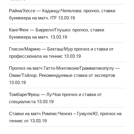
Райна/Хессе — Каданцу/Чепелова: прогноз, ставки
букмекера на матч. ITF 13.03.19
Канг/Фенг — Биррелл/Глушко: прогноз, ставки
букмекера на матч. 13.03.19
Глисон/Марино — Бекташ/Мур прогноз и ставки от
профессионала на теннис 13.03.19
Прогноз на матч Гатто-Монтиконе/Грамматикопулу —
Омае/Тэйлор. Рекомендуемые ставки от экспертов
13.03.19
Томбаре/Фреш — Лу/Чои прогноз и ставки от
специалиста 13.03.19
Ставки на матч Ромпис/Ченгиз – Гумуля/Ю, прогноз на
теннис от 13.03.19