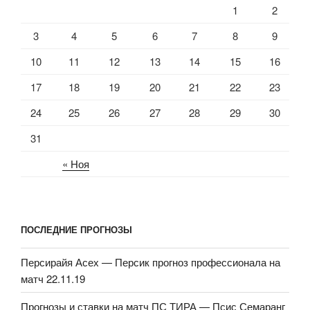
1
2
3
4
5
6
7
8
9
10
11
12
13
14
15
16
17
18
19
20
21
22
23
24
25
26
27
28
29
30
31
« Ноя
ПОСЛЕДНИЕ ПРОГНОЗЫ
Персирайя Асех — Персик прогноз профессионала на
матч 22.11.19
Прогнозы и ставки на матч ПС ТИРА — Псис Семаранг