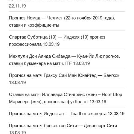
22.11.19
Прогноз Номад — Челмет (22-го ноября 2019 года),
ставки и коэффициенты
Спартак Суботица (19) — Инджия (19) прогноз
профессионала 13.03.19
Мехлули Дон Аянда Сибанда — Куан-Йи Ли: прогноз,
ставки букмекера на матч. ITF 13.03.19
Прогноз на матч Граксу Сай Май Юнайтед — Бангкок
13.03.19
Ставки на матч Иллавара Стингрейс (жен) – Норт Шор
Маринерс (жен), прогноз на футбол от 13.03.19
Прогноз на матч Индостан — Гоа II от эксперта 13.03.19
Прогноз на матч Лонсестон Сити — Девонпорт Сити
13.03.19