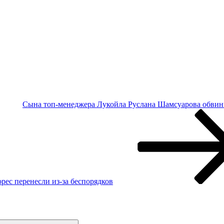
Сына топ-менеджера Лукойла Руслана Шамсуарова обвин
ес перенесли из-за беспорядков