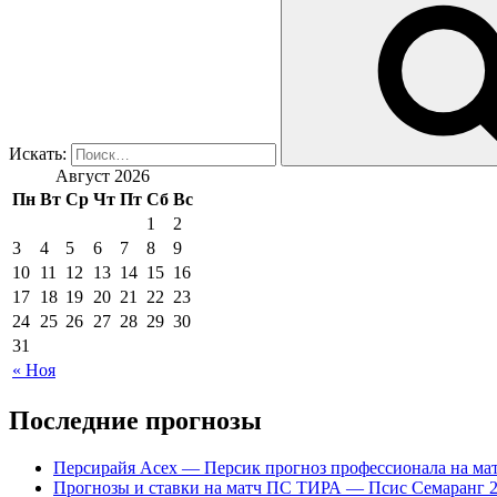
Искать:
Август 2026
Пн
Вт
Ср
Чт
Пт
Сб
Вс
1
2
3
4
5
6
7
8
9
10
11
12
13
14
15
16
17
18
19
20
21
22
23
24
25
26
27
28
29
30
31
« Ноя
Последние прогнозы
Персирайя Асех — Персик прогноз профессионала на мат
Прогнозы и ставки на матч ПС ТИРА — Псис Семаранг 2