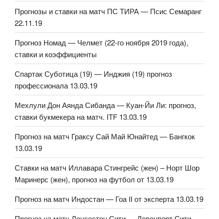
Прогнозы и ставки на матч ПС ТИРА — Псис Семаранг
22.11.19
Прогноз Номад — Челмет (22-го ноября 2019 года),
ставки и коэффициенты
Спартак Суботица (19) — Инджия (19) прогноз
профессионала 13.03.19
Мехлули Дон Аянда Сибанда — Куан-Йи Ли: прогноз,
ставки букмекера на матч. ITF 13.03.19
Прогноз на матч Граксу Сай Май Юнайтед — Бангкок
13.03.19
Ставки на матч Иллавара Стингрейс (жен) – Норт Шор
Маринерс (жен), прогноз на футбол от 13.03.19
Прогноз на матч Индостан — Гоа II от эксперта 13.03.19
Прогноз на матч Лонсестон Сити — Девонпорт Сити