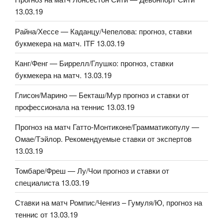
13.03.19
Райна/Хессе — Каданцу/Чепелова: прогноз, ставки
букмекера на матч. ITF 13.03.19
Канг/Фенг — Биррелл/Глушко: прогноз, ставки
букмекера на матч. 13.03.19
Глисон/Марино — Бекташ/Мур прогноз и ставки от
профессионала на теннис 13.03.19
Прогноз на матч Гатто-Монтиконе/Грамматикопулу —
Омае/Тэйлор. Рекомендуемые ставки от экспертов
13.03.19
Томбаре/Фреш — Лу/Чои прогноз и ставки от
специалиста 13.03.19
Ставки на матч Ромпис/Ченгиз – Гумуля/Ю, прогноз на
теннис от 13.03.19