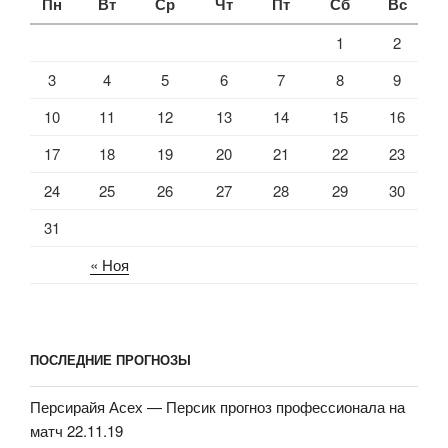
Пн
Вт
Ср
Чт
Пт
Сб
Вс
1
2
3
4
5
6
7
8
9
10
11
12
13
14
15
16
17
18
19
20
21
22
23
24
25
26
27
28
29
30
31
« Ноя
ПОСЛЕДНИЕ ПРОГНОЗЫ
Персирайя Асех — Персик прогноз профессионала на
матч 22.11.19