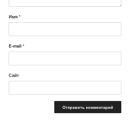
Имя
*
E-mail
*
Сайт