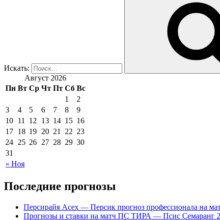
Искать:
Август 2026
Пн
Вт
Ср
Чт
Пт
Сб
Вс
1
2
3
4
5
6
7
8
9
10
11
12
13
14
15
16
17
18
19
20
21
22
23
24
25
26
27
28
29
30
31
« Ноя
Последние прогнозы
Персирайя Асех — Персик прогноз профессионала на мат
Прогнозы и ставки на матч ПС ТИРА — Псис Семаранг 2