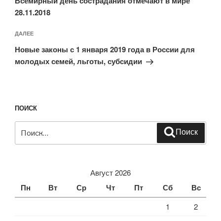
Всемирный день сострадания отмечают в мире
28.11.2018
Следующая
ДАЛЕЕ
запись
Новые законы с 1 января 2019 года в России для
молодых семей, льготы, субсидии
ПОИСК
Искать:
Поиск
Август 2026
Пн
Вт
Ср
Чт
Пт
Сб
Вс
1
2