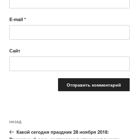
E-mail
*
Сайт
Навигация
Предыдущая
НАЗАД
по
запись:
записям
Какой сегодня праздник 28 ноября 2018: