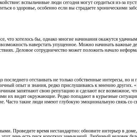
окойствие: вспыльчивые люди сегодня могут сердиться из-за пуст
титься о здоровье, особенно если вы страдаете хроническими з
се, что хотелось бы, однако многие начинания окажутся удачны
ся возможность наверстать упущенное. Можно начинать важные д
йствиях. Деловое сотрудничество может положить начало нефор
 последнего отстаивать не только собственные интересы, но и пр
ичный опыт и знания, редко прислушиваясь к мнению других. 
причинам запятнают свою репутацию и сделают все возможное, ч
ми их видят окружающие. Редко попадают в курьезные ситуации
е. Часто такие люди имеют глубокую эмоциональную связь со с
ыми. Проведите время нестандартно: обновите интерьер в доме,
 этот день есть риск коротких замыканий. Любимый человек буде