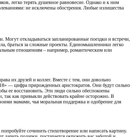
яков, легко терять душевное равновесие. Однако и к ним
аболеваниями: не исключены обострения. Любые излишества
ми. Могут откладываться запланированные поездки и встречи,
ела, браться за сложные проекты. Единомышленники легко
мальным отношениям – например, романтическим или
ава их друзей и коллег. Вместе с тем, они довольно
«18» — цифра прирожденных аристократов. Они будут сильно
тобы ее восстановить. Эти люди сильно обеспокоены
, так как привыкли действовать крайне осторожно. В
воими мамами, чья моральная поддержка и одобрение для
 попробуйте сочинить стихотворение или написать картину.
т дарить подарки, постарается окружить вас заботой и