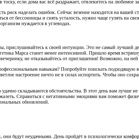
 тоску, если дома вас всё раздражает, отвлекитесь на любимое з
сть риск наделать ошибок. Сейчас везение находится на вашей с
я от бессонницы и снять усталость, нужно чаще гулять на свеж
 организм нуждается в углеводах.
ы, прислушивайтесь к своей интуиции. Это не самый лучший де
ргетика Марса станет менее интенсивной. Пришло время встряхн
на вечеринку, не отказывайтесь от приглашения! Возможно, на не
рофессиональным навыкам? Попробуйте поискать подходящую вак
ветлое настроение ничто не в силах испортить. Чтобы оно сохра
удачно складываются обстоятельства. В этот день вам лучше не 
жалеть. Справиться с негативными эмоциями вам поможет физиче
циональных обновлений.
, они будут неудачными. День пройдёт в психологически комфор