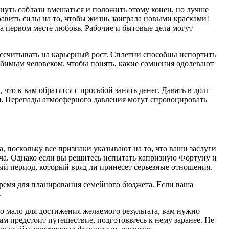
нуть соблазн вмешаться и положить этому конец, но лучше
равить силы на то, чтобы жизнь заиграла новыми красками!
на первом месте любовь. Рабочие и бытовые дела могут
ссчитывать на карьерный рост. Сплетни способны испортить
любимым человеком, чтобы понять, какие сомнения одолевают
то к вам обратятся с просьбой занять денег. Давать в долг
ься. Перепады атмосферного давления могут спровоцировать
а, поскольку все признаки указывают на то, что ваши заслуги
дача. Однако если вы решитесь испытать капризную Фортуну и
ный период, который вряд ли принесет серьезные отношения.
время для планирования семейного бюджета. Если ваша
.
о мало для достижения желаемого результата, вам нужно
ам предстоит путешествие, подготовьтесь к нему заранее. Не