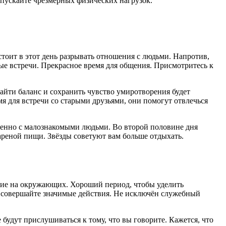
 допускайте чрезмерных физических нагрузок.
тоит в этот день разрывать отношения с людьми. Напротив,
ые встречи. Прекрасное время для общения. Присмотритесь к
айти баланс и сохранить чувство умиротворения будет
мя для встречи со старыми друзьями, они помогут отвлечься
бенно с малознакомыми людьми. Во второй половине дня
ареной пищи. Звёзды советуют вам больше отдыхать.
ение на окружающих. Хороший период, чтобы уделить
о совершайте значимые действия. Не исключён служебный
удут прислушиваться к тому, что вы говорите. Кажется, что