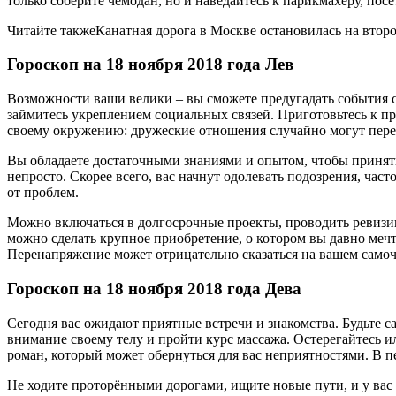
только соберите чемодан, но и наведайтесь к парикмахеру, посе
Читайте такжеКанатная дорога в Москве остановилась на второ
Гороскоп на 18 ноября 2018 года Лев
Возможности ваши велики – вы сможете предугадать события ск
займитесь укреплением социальных связей. Приготовьтесь к п
своему окружению: дружеские отношения случайно могут перер
Вы обладаете достаточными знаниями и опытом, чтобы принять
непросто. Скорее всего, вас начнут одолевать подозрения, час
от проблем.
Можно включаться в долгосрочные проекты, проводить ревизи
можно сделать крупное приобретение, о котором вы давно мечт
Перенапряжение может отрицательно сказаться на вашем само
Гороскоп на 18 ноября 2018 года Дева
Сегодня вас ожидают приятные встречи и знакомства. Будьте 
внимание своему телу и пройти курс массажа. Остерегайтесь 
роман, который может обернуться для вас неприятностями. В п
Не ходите проторёнными дорогами, ищите новые пути, и у вас