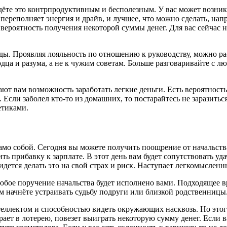
дёте это контрпродуктивным и бесполезным. У вас может возник
переполняет энергия и драйв, и лучшее, что можно сделать, нап
 вероятность получения некоторой суммы денег. Для вас сейчас 
ы. Проявляя лояльность по отношению к руководству, можно ра
дца и разума, а не к чужим советам. Больше разговаривайте с 
 вам возможность заработать легкие деньги. Есть вероятность, ч
. Если заболел кто-то из домашних, то постарайтесь не заразит
етиками.
само собой. Сегодня вы можете получить поощрение от начальств
ь прибавку к зарплате. В этот день вам будет сопутствовать у
идется делать это на свой страх и риск. Наступает легкомыслен
юбое поручение начальства будет исполнено вами. Подходящее 
ом начнёте устраивать судьбу подруги или близкой родственницы
нтеллектом и способностью видеть окружающих насквозь. Но этог
ает в лотерею, повезет выиграть некоторую сумму денег. Если в