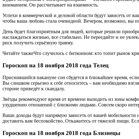
вниманием. Он рассчитывает на взаимность.
Успехи в коммерческой и деловой области будут зависеть от в
чтобы ваша любовь стала очевидной. Вечером, возможно, вы п
День будет благоприятным для людей, которые решили приобр
наслаждаться жизнью, все стабильно. Не переедайте и не увле
риск получить серьёзную травму.
Читайте такжеЧто случилось с биткоином: кто топит рынок кр
Гороскоп на 18 ноября 2018 года Телец
Приснившийся накануне сон сбудется в ближайшее время, если
Вы слишком серьезно к себе относитесь – вам необходимо взгля
стороне приведёт к скандалу.
Звёзды рекомендуют время от времени выходить из зоны комфо
ухудшению отношений с близкими людьми. Совсем скоро интер
Ваши доходы будут напрямую зависеть от вашей мобильности и
доставить вам беспокойство. Откажитесь от тяжелой пищи. Есл
Гороскоп на 18 ноября 2018 года Близнецы