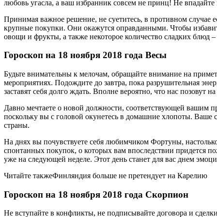
любовь угасла, а ваш избранник совсем не принц! Не впадайте в
Принимая важное решение, не суетитесь, в противном случае е
крупные покупки. Они окажутся оправданными. Чтобы избавитьс
овощи и фрукты, а также некоторое количество сладких блюд –
Гороскоп на 18 ноября 2018 года Весы
Будьте внимательны к мелочам, обращайте внимание на примет
мероприятиях. Подождите до завтра, пока разрушительная эне
заставят себя долго ждать. Вполне вероятно, что нас позовут 
Давно мечтаете о новой должности, соответствующей вашим п
поскольку вы с головой окунетесь в домашние хлопоты. Ваше с
страны.
На днях вы почувствуете себя любимчиком Фортуны, настолько 
спонтанных покупок, о которых вам впоследствии придется по
уже на следующей неделе. Этот день станет для вас днем эмо
Читайте такжеФинляндия больше не претендует на Карелию
Гороскоп на 18 ноября 2018 года Скорпион
Не вступайте в конфликты, не подписывайте договора и сделки