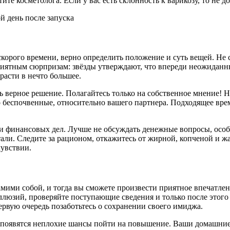
тите косметолога. Если у вас есть склонность к варикозу, то не
й день после запуска
орого времени, верно определить положение и суть вещей. Не с
риятным сюрпризам: звёзды утверждают, что впереди неожиданн
асти в нечто большее.
 верное решение. Полагайтесь только на собственное мнение! Н
то беспочвенные, относительно вашего партнера. Подходящее вре
и финансовых дел. Лучше не обсуждать денежные вопросы, осо
али. Следите за рационом, откажитесь от жирной, копченой и ж
чувствии.
самими собой, и тогда вы сможете произвести приятное впечатл
иллюзий, проверяйте поступающие сведения и только после этог
ервую очередь позаботьтесь о сохранении своего имиджа.
 появятся неплохие шансы пойти на повышение. Ваши домашние б