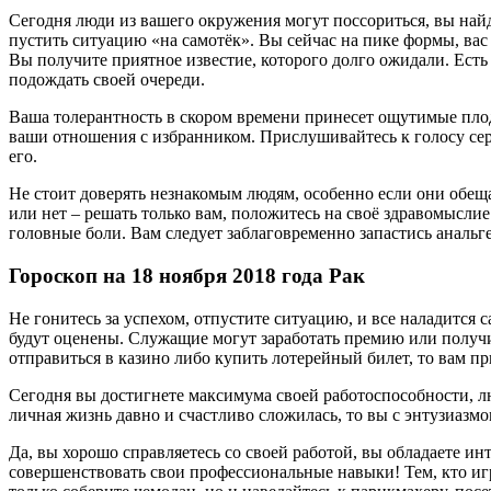
Сегодня люди из вашего окружения могут поссориться, вы най
пустить ситуацию «на самотёк». Вы сейчас на пике формы, вас 
Вы получите приятное известие, которого долго ожидали. Есть
подождать своей очереди.
Ваша толерантность в скором времени принесет ощутимые плод
ваши отношения с избранником. Прислушивайтесь к голосу сер
его.
Не стоит доверять незнакомым людям, особенно если они обещают
или нет – решать только вам, положитесь на своё здравомыслие
головные боли. Вам следует заблаговременно запастись анальг
Гороскоп на 18 ноября 2018 года Рак
Не гонитесь за успехом, отпустите ситуацию, и все наладится 
будут оценены. Служащие могут заработать премию или получит
отправиться в казино либо купить лотерейный билет, то вам пр
Сегодня вы достигнете максимума своей работоспособности, л
личная жизнь давно и счастливо сложилась, то вы с энтузиазм
Да, вы хорошо справляетесь со своей работой, вы обладаете и
совершенствовать свои профессиональные навыки! Тем, кто игр