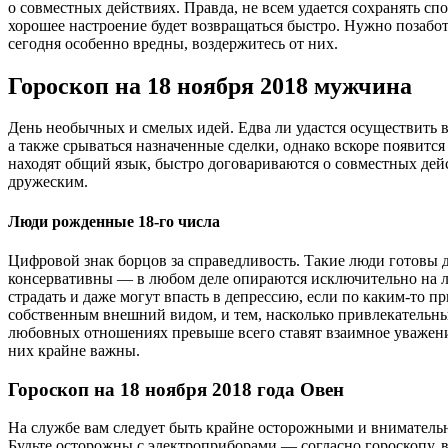
о совместных действиях. Правда, не всем удается сохранять сп
хорошее настроение будет возвращаться быстро. Нужно позабо
сегодня особенно вредны, воздержитесь от них.
Гороскоп на 18 ноября 2018 мужчина
День необычных и смелых идей. Едва ли удастся осуществить в
а также срываться назначенные сделки, однако вскоре появит
находят общий язык, быстро договариваются о совместных де
дружеским.
Люди рожденные 18-го числа
Цифровой знак борцов за справедливость. Такие люди готовы до
консервативны — в любом деле опираются исключительно на л
страдать и даже могут впасть в депрессию, если по каким-то 
собственным внешний видом, и тем, насколько привлекательны
любовных отношениях превыше всего ставят взаимное уважени
них крайне важны.
Гороскоп на 18 ноября 2018 года Овен
На службе вам следует быть крайне осторожными и внимательн
Будьте осторожны с электроприборами — согласно гороскопу, в