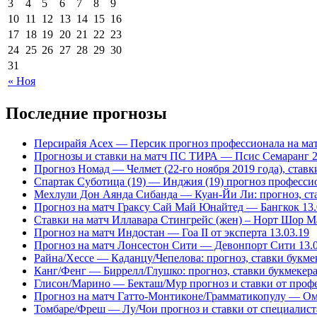
3
4
5
6
7
8
9
10
11
12
13
14
15
16
17
18
19
20
21
22
23
24
25
26
27
28
29
30
31
« Ноя
Последние прогнозы
Персирайя Асех — Персик прогноз профессионала на мат
Прогнозы и ставки на матч ПС ТИРА — Псис Семаранг 2
Прогноз Номад — Челмет (22-го ноября 2019 года), став
Спартак Суботица (19) — Инджия (19) прогноз профессио
Мехлули Дон Аянда Сибанда — Куан-Йи Ли: прогноз, став
Прогноз на матч Граксу Сай Май Юнайтед — Бангкок 13.
Ставки на матч Иллавара Стингрейс (жен) – Норт Шор Мар
Прогноз на матч Индостан — Гоа II от эксперта 13.03.19
Прогноз на матч Лонсестон Сити — Девонпорт Сити 13.0
Райна/Хессе — Каданцу/Чепелова: прогноз, ставки букмек
Канг/Фенг — Биррелл/Глушко: прогноз, ставки букмекера 
Глисон/Марино — Бекташ/Мур прогноз и ставки от профе
Прогноз на матч Гатто-Монтиконе/Грамматикопулу — Ома
Томбаре/Фреш — Лу/Чои прогноз и ставки от специалиста