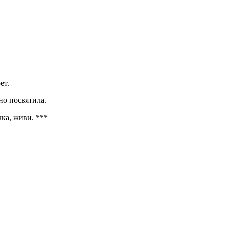
ет.
но посвятила.
ка, живи. ***