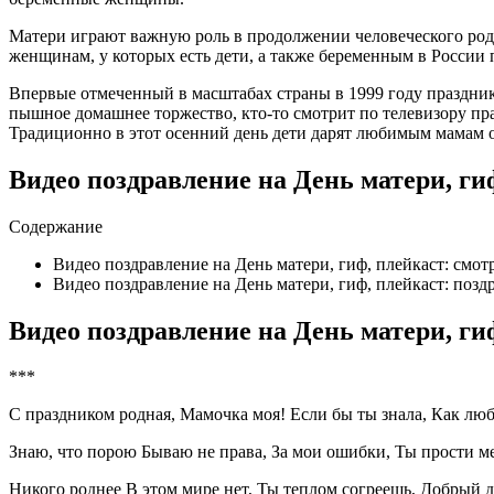
Матери играют важную роль в продолжении человеческого рода
женщинам, у которых есть дети, а также беременным в России
Впервые отмеченный в масштабах страны в 1999 году праздник
пышное домашнее торжество, кто-то смотрит по телевизору пра
Традиционно в этот осенний день дети дарят любимым мамам о
Видео поздравление на День матери, ги
Содержание
Видео поздравление на День матери, гиф, плейкаст: смот
Видео поздравление на День матери, гиф, плейкаст: позд
Видео поздравление на День матери, ги
***
С праздником родная, Мамочка моя! Если бы ты знала, Как люб
Знаю, что порою Бываю не права, За мои ошибки, Ты прости м
Никого роднее В этом мире нет, Ты теплом согреешь, Добрый д