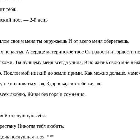
ит тебя!
нский пост — 2-й день
плом своим меня ты окружаешь И от всего меня оберегаешь.
х ненастья, А сердце материнское твое От радости и гордости по
к схожи. Ты лучшему меня всегда учила, Всю жизнь свою мне неж
аю. Поклон мой низкий до земли прими. Как можно дольше, мамоч
 не волноваться зря, Здоровья, сил тебе желаю.
 всех люблю, Живи без горя и сомнения.
ня Я послушную себя.
рестану Никогда тебя любить.
Дочь послушная твоя. ***