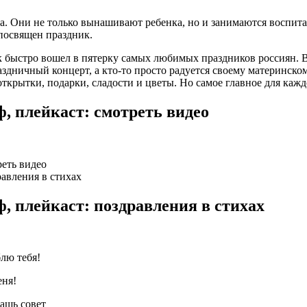
. Они не только вынашивают ребенка, но и занимаются воспитан
 посвящен праздник.
 быстро вошел в пятерку самых любимых праздников россиян. В 
здничный концерт, а кто-то просто радуется своему материнско
ткрытки, подарки, сладости и цветы. Но самое главное для каж
ф, плейкаст: смотреть видео
реть видео
равления в стихах
ф, плейкаст: поздравления в стихах
лю тебя!
еня!
ашь совет