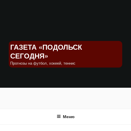
Перейти
к
содержимому
ГАЗЕТА «ПОДОЛЬСК
СЕГОДНЯ»
Прогнозы на футбол, хокеей, теннис
Меню