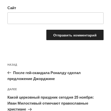
Сайт
Навигация
Предыдущая
НАЗАД
по
запись:
записям
После гей-скандала Роналду сделал
предложение Джорджине
Следующая
ДАЛЕЕ
запись
Какой церковный праздник сегодня 25 ноября:
Иван Милостивый отмечают православные
христиане