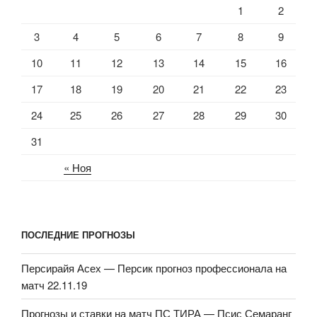
1
2
3
4
5
6
7
8
9
10
11
12
13
14
15
16
17
18
19
20
21
22
23
24
25
26
27
28
29
30
31
« Ноя
ПОСЛЕДНИЕ ПРОГНОЗЫ
Персирайя Асех — Персик прогноз профессионала на
матч 22.11.19
Прогнозы и ставки на матч ПС ТИРА — Псис Семаранг