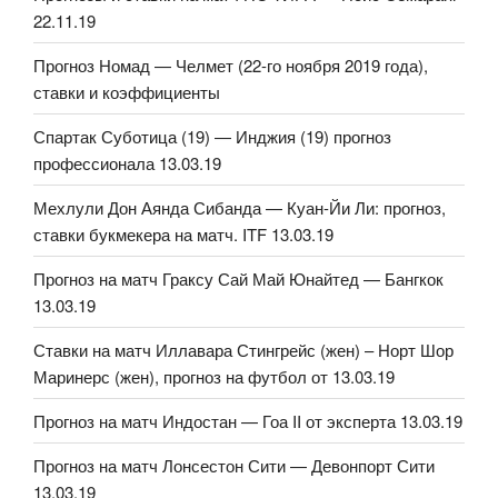
22.11.19
Прогноз Номад — Челмет (22-го ноября 2019 года),
ставки и коэффициенты
Спартак Суботица (19) — Инджия (19) прогноз
профессионала 13.03.19
Мехлули Дон Аянда Сибанда — Куан-Йи Ли: прогноз,
ставки букмекера на матч. ITF 13.03.19
Прогноз на матч Граксу Сай Май Юнайтед — Бангкок
13.03.19
Ставки на матч Иллавара Стингрейс (жен) – Норт Шор
Маринерс (жен), прогноз на футбол от 13.03.19
Прогноз на матч Индостан — Гоа II от эксперта 13.03.19
Прогноз на матч Лонсестон Сити — Девонпорт Сити
13.03.19