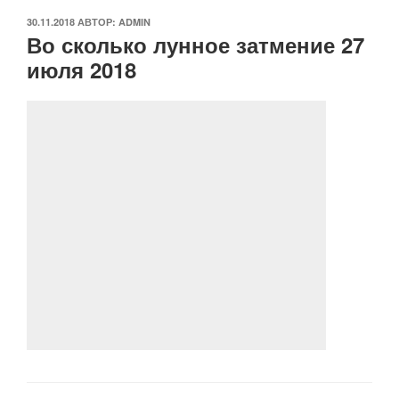
ОПУБЛИКОВАНО
30.11.2018
АВТОР:
ADMIN
Во сколько лунное затмение 27
июля 2018