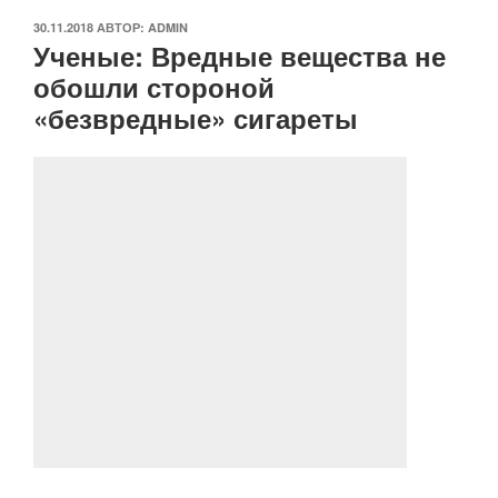
ОПУБЛИКОВАНО
30.11.2018
АВТОР:
ADMIN
Ученые: Вредные вещества не
обошли стороной
«безвредные» сигареты