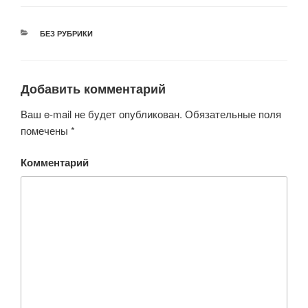
РУБРИКИ
БЕЗ РУБРИКИ
Добавить комментарий
Ваш e-mail не будет опубликован.
Обязательные поля
помечены
*
Комментарий