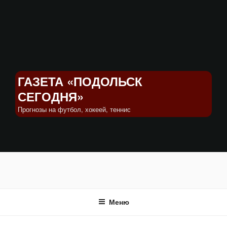
Перейти
к
содержимому
ГАЗЕТА «ПОДОЛЬСК
СЕГОДНЯ»
Прогнозы на футбол, хокеей, теннис
Меню