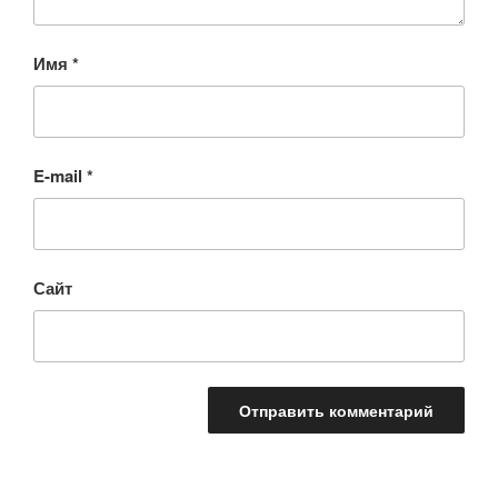
Имя
*
E-mail
*
Сайт