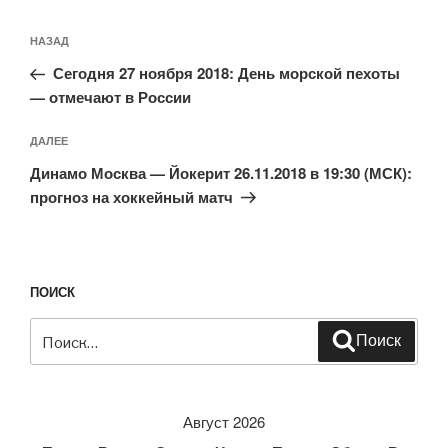
Навигация
Предыдущая
НАЗАД
по
запись:
записям
Сегодня 27 ноября 2018: День морской пехоты
— отмечают в России
Следующая
ДАЛЕЕ
запись
Динамо Москва — Йокерит 26.11.2018 в 19:30 (МСК):
прогноз на хоккейный матч
ПОИСК
Искать:
Поиск
Август 2026