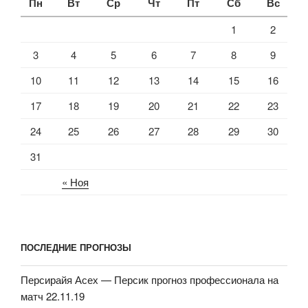
Пн
Вт
Ср
Чт
Пт
Сб
Вс
1
2
3
4
5
6
7
8
9
10
11
12
13
14
15
16
17
18
19
20
21
22
23
24
25
26
27
28
29
30
31
« Ноя
ПОСЛЕДНИЕ ПРОГНОЗЫ
Персирайя Асех — Персик прогноз профессионала на
матч 22.11.19