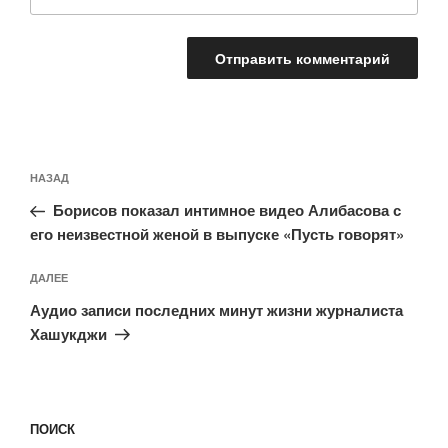
Навигация
Предыдущая
НАЗАД
по
запись:
записям
Борисов показал интимное видео Алибасова с
его неизвестной женой в выпуске «Пусть говорят»
Следующая
ДАЛЕЕ
запись
Аудио записи последних минут жизни журналиста
Хашукджи
ПОИСК