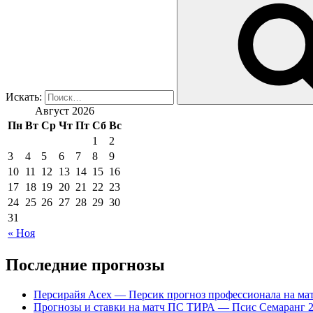
Искать:
Август 2026
Пн
Вт
Ср
Чт
Пт
Сб
Вс
1
2
3
4
5
6
7
8
9
10
11
12
13
14
15
16
17
18
19
20
21
22
23
24
25
26
27
28
29
30
31
« Ноя
Последние прогнозы
Персирайя Асех — Персик прогноз профессионала на мат
Прогнозы и ставки на матч ПС ТИРА — Псис Семаранг 2