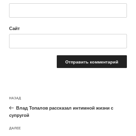
Сайт
Навигация
Предыдущая
НАЗАД
по
запись:
записям
Влад Топалов рассказал интимной жизни с
супругой
Следующая
ДАЛЕЕ