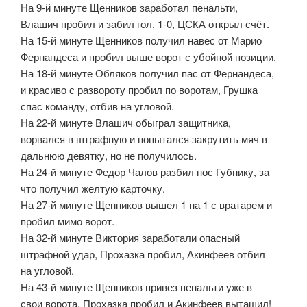
На 9-й минуте Щенников заработал пенальти,
Влашич пробил и забил гол, 1-0, ЦСКА открыл счёт.
На 15-й минуте Щенников получил навес от Марио
Фернандеса и пробил выше ворот с убойной позиции.
На 18-й минуте Обляков получил пас от Фернандеса,
и красиво с развороту пробил по воротам, Грушка
спас команду, отбив на угловой.
На 22-й минуте Влашич обыграл защитника,
ворвался в штрафную и попытался закрутить мяч в
дальнюю девятку, но не получилось.
На 24-й минуте Федор Чалов разбил нос Губнику, за
что получил желтую карточку.
На 27-й минуте Щенников вышел 1 на 1 с вратарем и
пробил мимо ворот.
На 32-й минуте Виктория заработали опасный
штрафной удар, Прохазка пробил, Акинфеев отбил
на угловой.
На 43-й минуте Щенников привез пенальти уже в
свои ворота, Прохазка пробил и Акинфеев вытащил!