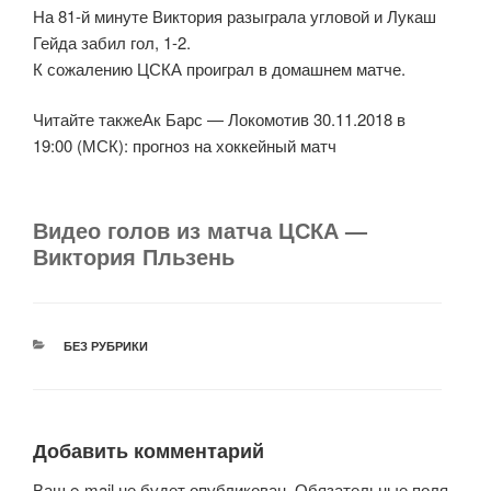
На 81-й минуте Виктория разыграла угловой и Лукаш
Гейда забил гол, 1-2.
К сожалению ЦСКА проиграл в домашнем матче.
Читайте такжеАк Барс — Локомотив 30.11.2018 в
19:00 (МСК): прогноз на хоккейный матч
Видео голов из матча ЦСКА —
Виктория Пльзень
РУБРИКИ
БЕЗ РУБРИКИ
Добавить комментарий
Ваш e-mail не будет опубликован.
Обязательные поля