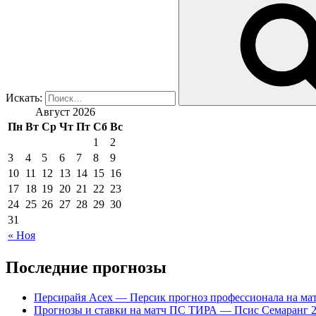
Искать:
Август 2026
Пн
Вт
Ср
Чт
Пт
Сб
Вс
1
2
3
4
5
6
7
8
9
10
11
12
13
14
15
16
17
18
19
20
21
22
23
24
25
26
27
28
29
30
31
« Ноя
Последние прогнозы
Персирайя Асех — Персик прогноз профессионала на мат
Прогнозы и ставки на матч ПС ТИРА — Псис Семаранг 2