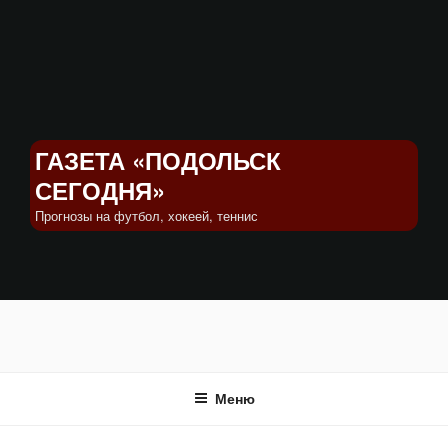
Перейти
к
содержимому
ГАЗЕТА «ПОДОЛЬСК
СЕГОДНЯ»
Прогнозы на футбол, хокеей, теннис
Меню