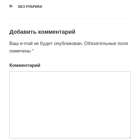
РУБРИКИ
БЕЗ РУБРИКИ
Добавить комментарий
Ваш e-mail не будет опубликован.
Обязательные поля
помечены
*
Комментарий