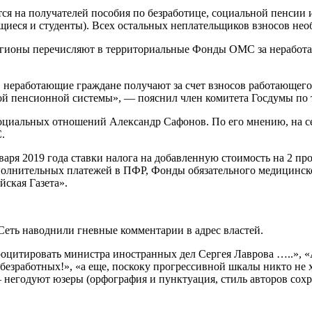
ся на получателей пособия по безработице, социальной пенсии и
еся и студенты). Всех остальных неплательщиков взносов необ
егионы перечисляют в территориальные Фонды ОМС за неработа
неработающие граждане получают за счет взносов работающего н
ой пенсионной системы», — пояснил член комитета Госдумы по 
оциальных отношений Александр Сафонов. По его мнению, на се
.
ря 2019 года ставки налога на добавленную стоимость на 2 проц
олнительных платежей в ПФР, Фонды обязательного медицинского
йская Газета».
Сеть наводнили гневные комментарии в адрес властей.
оцитировать министра иностранных дел Сергея Лаврова …..», «А
т безработных!», «а еще, поскоку прогрессивной шкалы никто не 
 — негодуют юзеры (орфография и пунктуация, стиль авторов сох