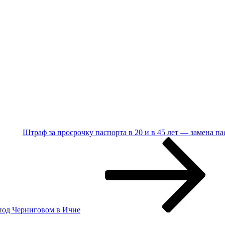
Штраф за просрочку паспорта в 20 и в 45 лет — замена па
под Черниговом в Ичне