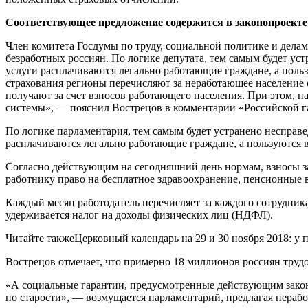
Соответствующее предложение содержится в законопроекте 
Член комитета Госдумы по труду, социальной политике и дела
безработных россиян. По логике депутата, тем самым будет ус
услуги расплачиваются легально работающие граждане, а пол
страхования регионы перечисляют за неработающее население
получают за счет взносов работающего населения. При этом, н
системы», — пояснил Вострецов в комментарии «Российской га
По логике парламентария, тем самым будет устранено несправ
расплачиваются легально работающие граждане, а пользуются 
Согласно действующим на сегодняшний день нормам, взносы за
работнику право на бесплатное здравоохранение, пенсионные вы
Каждый месяц работодатель перечисляет за каждого сотрудника
удерживается налог на доходы физических лиц (НДФЛ).
Читайте такжеЦерковный календарь на 29 и 30 ноября 2018: у
Вострецов отмечает, что примерно 18 миллионов россиян труд
«А социальные гарантии, предусмотренные действующим закон
по старости», — возмущается парламентарий, предлагая нераб