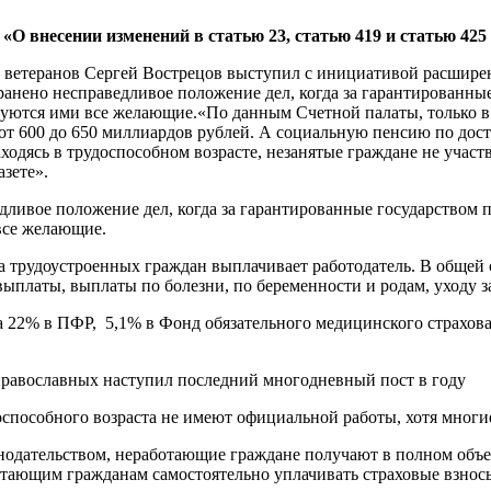
«О внесении изменений в статью 23, статью 419 и статью 42
м ветеранов Сергей Вострецов выступил с инициативой расширен
транено несправедливое положение дел, когда за гарантированн
ьзуются ими все желающие.«По данным Счетной палаты, только 
 от 600 до 650 миллиардов рублей. А социальную пенсию по до
аходясь в трудоспособном возрасте, незанятые граждане не уча
зете».
едливое положение дел, когда за гарантированные государством
все желающие.
 трудоустроенных граждан выплачивает работодатель. В общей 
платы, выплаты по болезни, по беременности и родам, уходу за 
 22% в ПФР, 5,1% в Фонд обязательного медицинского страхован
 православных наступил последний многодневный пост в году
оспособного возраста не имеют официальной работы, хотя многи
одательством, неработающие граждане получают в полном объем
отающим гражданам самостоятельно уплачивать страховые взнос