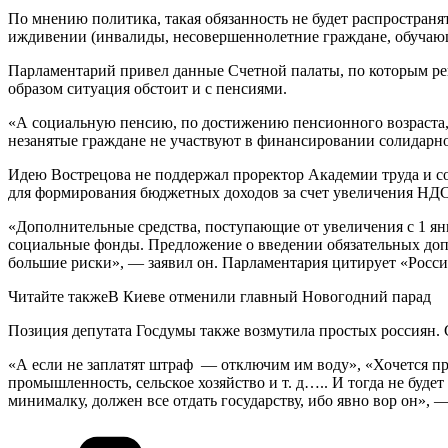
По мнению политика, такая обязанность не будет распространят
иждивении (инвалиды, несовершеннолетние граждане, обучающи
Парламентарий привел данные Счетной палаты, по которым р
образом ситуация обстоит и с пенсиями.
«А социальную пенсию, по достижению пенсионного возраста, 
незанятые граждане не участвуют в финансировании солидарн
Идею Вострецова не поддержал проректор Академии труда и с
для формирования бюджетных доходов за счет увеличения НДС
«Дополнительные средства, поступающие от увеличения с 1 янва
социальные фонды. Предложение о введении обязательных доп
большие риски», — заявил он. Парламентария цитирует «Росси
Читайте такжеВ Киеве отменили главный Новогодний парад
Позиция депутата Госдумы также возмутила простых россиян. 
«А если не заплатят штраф — отключим им воду», «Хочется пр
промышленность, сельское хозяйство и т. д….. И тогда не буде
минималку, должен все отдать государству, ибо явно вор он»,