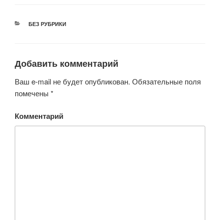
РУБРИКИ
БЕЗ РУБРИКИ
Добавить комментарий
Ваш e-mail не будет опубликован.
Обязательные поля
помечены
*
Комментарий