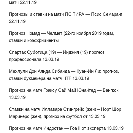
матч 22.11.19
Прогнозы и ставки на матч ПС ТИРА — Псис Семаранг
22.11.19
Прогноз Номад — Челмет (22-го ноября 2019 года),
ставки и коэффициенты
Спартак Суботица (19) — Инджия (19) прогноз
профессионала 13.03.19
Мехлули Дон Аянда Сибанда — Куан-Йи Ли: прогноз,
ставки букмекера на матч. ITF 13.03.19
Прогноз на матч Граксу Сай Май Юнайтед — Бангкок
13.03.19
Ставки на матч Иллавара Стингрейс (жен) – Норт Шор
Маринерс (жен), прогноз на футбол от 13.03.19
Прогноз на матч Индостан — Гоа II от эксперта 13.03.19