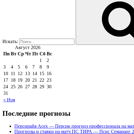
Искать:
Август 2026
Пн
Вт
Ср
Чт
Пт
Сб
Вс
1
2
3
4
5
6
7
8
9
10
11
12
13
14
15
16
17
18
19
20
21
22
23
24
25
26
27
28
29
30
31
« Ноя
Последние прогнозы
Персирайя Асех — Персик прогноз профессионала на мат
Прогнозы и ставки на матч ПС ТИРА — Псис Семаранг 2