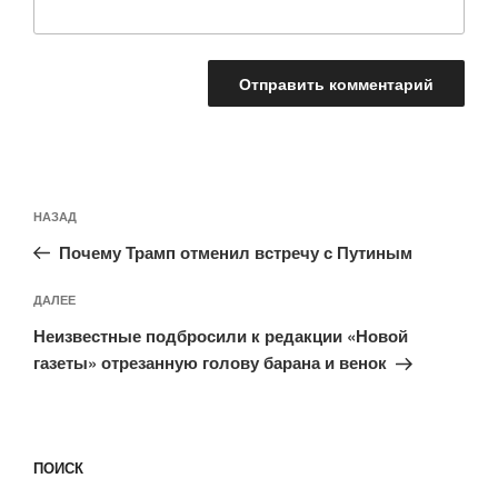
Навигация
Предыдущая
НАЗАД
по
запись:
записям
Почему Трамп отменил встречу с Путиным
Следующая
ДАЛЕЕ
запись
Неизвестные подбросили к редакции «Новой
газеты» отрезанную голову барана и венок
ПОИСК