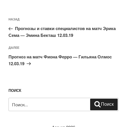
Навигация
Предыдущая
НАЗАД
по
запись:
записям
Прогнозы и ставки специалистов на матч Эрика
Сема — Эмина Бекташ 12.03.19
Следующая
ДАЛЕЕ
запись
Прогноз на матч Фиона Ферро — Гильяна Олмос
12.03.19
ПОИСК
Искать:
Поиск