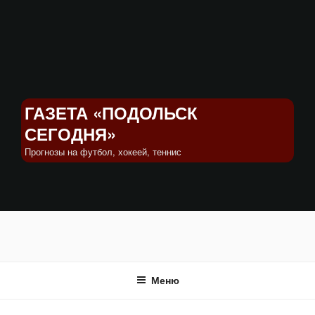
Перейти
к
содержимому
ГАЗЕТА «ПОДОЛЬСК
СЕГОДНЯ»
Прогнозы на футбол, хокеей, теннис
Меню