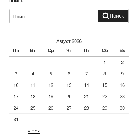
ПОИСК
Искать:
Поиск
Август 2026
Пн
Вт
Ср
Чт
Пт
Сб
Вс
1
2
3
4
5
6
7
8
9
10
11
12
13
14
15
16
17
18
19
20
21
22
23
24
25
26
27
28
29
30
31
« Ноя