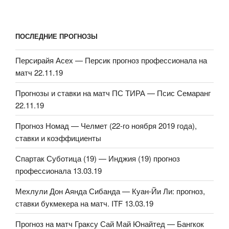
ПОСЛЕДНИЕ ПРОГНОЗЫ
Персирайя Асех — Персик прогноз профессионала на
матч 22.11.19
Прогнозы и ставки на матч ПС ТИРА — Псис Семаранг
22.11.19
Прогноз Номад — Челмет (22-го ноября 2019 года),
ставки и коэффициенты
Спартак Суботица (19) — Инджия (19) прогноз
профессионала 13.03.19
Мехлули Дон Аянда Сибанда — Куан-Йи Ли: прогноз,
ставки букмекера на матч. ITF 13.03.19
Прогноз на матч Граксу Сай Май Юнайтед — Бангкок