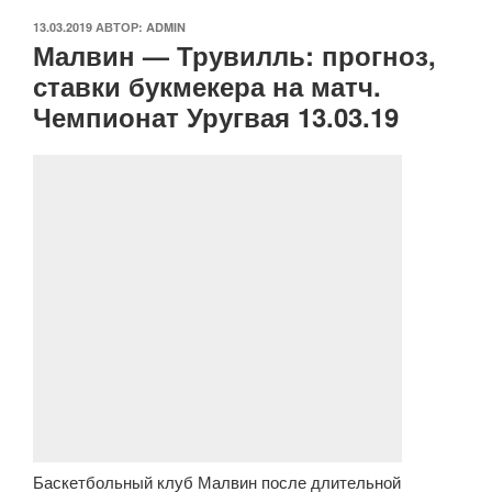
ОПУБЛИКОВАНО
13.03.2019
АВТОР:
ADMIN
Малвин — Трувилль: прогноз,
ставки букмекера на матч.
Чемпионат Уругвая 13.03.19
Баскетбольный клуб Малвин после длительной