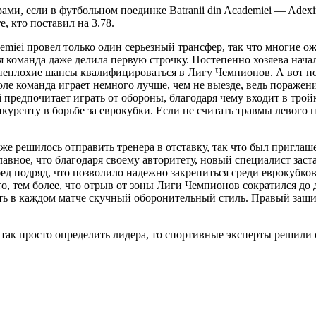
ми, если в футбольном поединке Batranii din Academiei — Adexim
е, кто поставил на 3.78.
emiei провел только один серьезный трансфер, так что многие ож
мя команда даже делила первую строчку. Постепенно хозяева нач
ея неплохие шансы квалифицироваться в Лигу Чемпионов. А вот п
оле команда играет немного лучше, чем не выезде, ведь поражен
i предпочитает играть от обороны, благодаря чему входит в тр
уренту в борьбе за еврокубки. Если не считать травмы левого по
же решилось отправить тренера в отставку, так что был приглаш
главное, что благодаря своему авторитету, новый специалист за
д подряд, что позволило надежно закрепиться среди еврокубков
то, тем более, что отрыв от зоны Лиги Чемпионов сократился до
овать в каждом матче скучный оборонительный стиль. Правый за
 так просто определить лидера, то спортивные эксперты решили с