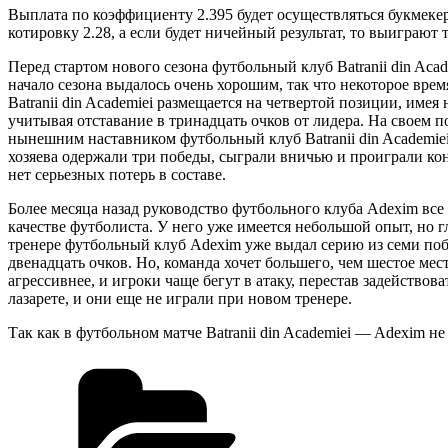
Выплата по коэффициенту 2.395 будет осуществляться букмекера
котировку 2.28, а если будет ничейный результат, то выиграют т
Перед стартом нового сезона футбольный клуб Batranii din Acad
начало сезона выдалось очень хорошим, так что некоторое вре
Batranii din Academiei размещается на четвертой позиции, им
учитывая отставание в тринадцать очков от лидера. На своем п
нынешним наставником футбольный клуб Batranii din Academie
хозяева одержали три победы, сыграли вничью и проиграли конк
нет серьезных потерь в составе.
Более месяца назад руководство футбольного клуба Adexim все 
качестве футболиста. У него уже имеется небольшой опыт, но 
тренере футбольный клуб Adexim уже выдал серию из семи побе
двенадцать очков. Но, команда хочет большего, чем шестое мес
агрессивнее, и игроки чаще бегут в атаку, перестав задейств
лазарете, и они еще не играли при новом тренере.
Так как в футбольном матче Batranii din Academiei — Adexim не