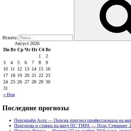
Искать:
Август 2026
Пн
Вт
Ср
Чт
Пт
Сб
Вс
1
2
3
4
5
6
7
8
9
10
11
12
13
14
15
16
17
18
19
20
21
22
23
24
25
26
27
28
29
30
31
« Ноя
Последние прогнозы
Персирайя Асех — Персик прогноз профессионала на мат
Прогнозы и ставки на матч ПС ТИРА — Псис Семаранг 2
Прогноз Номад — Челмет (22-го ноября 2019 года), став