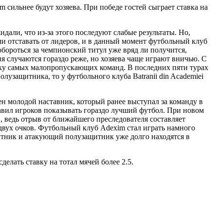
 сильнее будут хозяева. При победе гостей сыграет ставка на
идали, что из-за этого последуют слабые результаты. Но,
али отставать от лидеров, и в данный момент футбольный клуб
обороться за чемпионский титул уже вряд ли получится,
ия случаются гораздо реже, но хозяева чаще играют вничью. С
ойку самых малопропускающих команд. В последних пяти турах
лузащитника, то у футбольного клуба Batranii din Academiei
ен молодой наставник, который ранее выступал за команду в
ставил игроков показывать гораздо лучший футбол. При новом
, ведь отрыв от ближайшего преследователя составляет
 двух очков. Футбольный клуб Adexim стал играть намного
щитник и атакующий полузащитник уже долго находятся в
делать ставку на тотал мячей более 2.5.