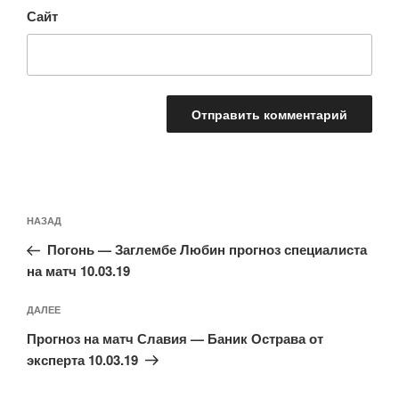
Сайт
Навигация
Предыдущая
НАЗАД
по
запись:
записям
Погонь — Заглембе Любин прогноз специалиста
на матч 10.03.19
Следующая
ДАЛЕЕ
запись
Прогноз на матч Славия — Баник Острава от
эксперта 10.03.19