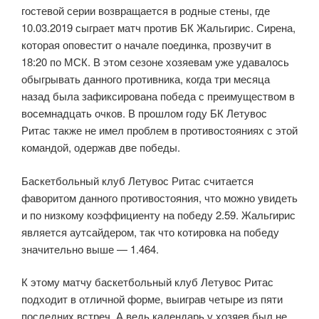
гостевой серии возвращается в родные стены, где
10.03.2019 сыграет матч против БК Жальгирис. Сирена,
которая оповестит о начале поединка, прозвучит в
18:20 по МСК. В этом сезоне хозяевам уже удавалось
обыгрывать данного противника, когда три месяца
назад была зафиксирована победа с преимуществом в
восемнадцать очков. В прошлом году БК Летувос
Ритас также не имел проблем в противостояниях с этой
командой, одержав две победы.
Баскетбольный клуб Летувос Ритас считается
фаворитом данного противостояния, что можно увидеть
и по низкому коэффициенту на победу 2.59. Жальгирис
является аутсайдером, так что котировка на победу
значительно выше — 1.464.
К этому матчу баскетбольный клуб Летувос Ритас
подходит в отличной форме, выиграв четыре из пяти
последних встреч. А ведь календарь у хозяев был не