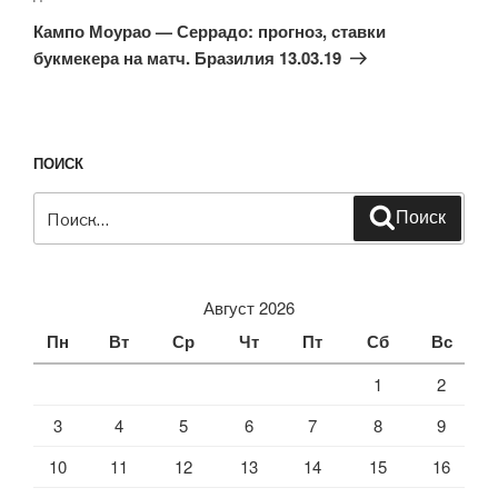
запись
Кампо Моурао — Серрадо: прогноз, ставки
букмекера на матч. Бразилия 13.03.19
ПОИСК
Искать:
Поиск
Август 2026
Пн
Вт
Ср
Чт
Пт
Сб
Вс
1
2
3
4
5
6
7
8
9
10
11
12
13
14
15
16