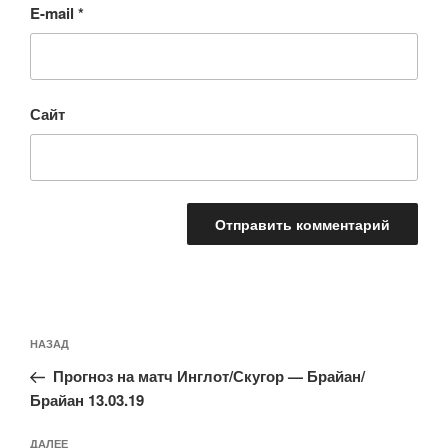
E-mail
*
Сайт
Навигация
Предыдущая
НАЗАД
по
запись:
записям
Прогноз на матч Инглот/Скугор — Брайан/
Брайан 13.03.19
Следующая
ДАЛЕЕ