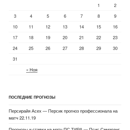
1
2
3
4
5
6
7
8
9
10
11
12
13
14
15
16
17
18
19
20
21
22
23
24
25
26
27
28
29
30
31
« Ноя
ПОСЛЕДНИЕ ПРОГНОЗЫ
Персирайя Асех — Персик прогноз профессионала на
матч 22.11.19
Прогнозы и ставки на матч ПС ТИРА — Псис Семаранг