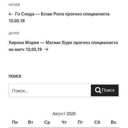
Навигация
Предыдущая
НАЗАД
по
запись:
записям
Го Соеда — Блаж Рола прогноз специалиста
12.03.19
Следующая
ДАЛЕЕ
запись
Хироки Мория — Матиас Бурк прогноз специалиста
на матч 12.03.19
ПОИСК
Искать:
Поиск
Август 2026
Пн
Вт
Ср
Чт
Пт
Сб
Вс