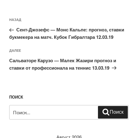
Навигация
Предыдущая
НАЗАД
по
запись:
записям
Сент-Джозефс — Монс Кальпе: прогноз, ставки
букмекера на матч. Кубок Гибралтара 12.03.19
Следующая
ДАЛЕЕ
запись
Сальваторе Карузо — Малек Жазири прогноз и
ставки от профессионала на теннис 13.03.19
ПОИСК
Искать:
Поиск
Август 2026