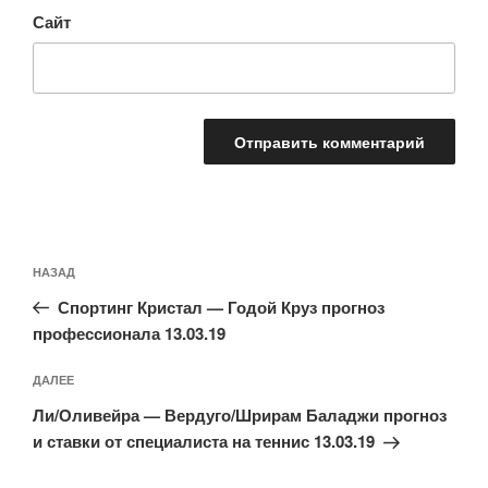
Сайт
Навигация
Предыдущая
НАЗАД
по
запись:
записям
Спортинг Кристал — Годой Круз прогноз
профессионала 13.03.19
Следующая
ДАЛЕЕ
запись
Ли/Оливейра — Вердуго/Шрирам Баладжи прогноз
и ставки от специалиста на теннис 13.03.19