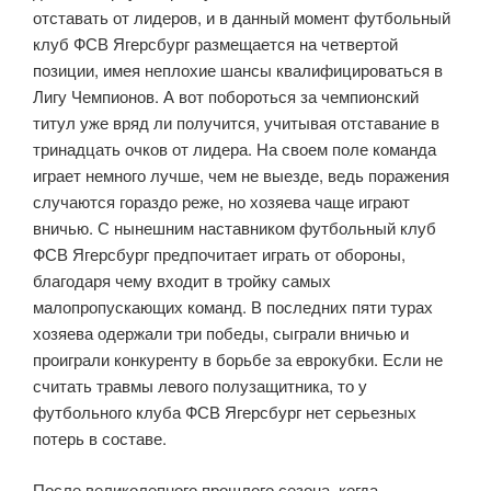
отставать от лидеров, и в данный момент футбольный
клуб ФСВ Ягерсбург размещается на четвертой
позиции, имея неплохие шансы квалифицироваться в
Лигу Чемпионов. А вот побороться за чемпионский
титул уже вряд ли получится, учитывая отставание в
тринадцать очков от лидера. На своем поле команда
играет немного лучше, чем не выезде, ведь поражения
случаются гораздо реже, но хозяева чаще играют
вничью. С нынешним наставником футбольный клуб
ФСВ Ягерсбург предпочитает играть от обороны,
благодаря чему входит в тройку самых
малопропускающих команд. В последних пяти турах
хозяева одержали три победы, сыграли вничью и
проиграли конкуренту в борьбе за еврокубки. Если не
считать травмы левого полузащитника, то у
футбольного клуба ФСВ Ягерсбург нет серьезных
потерь в составе.
После великолепного прошлого сезона, когда