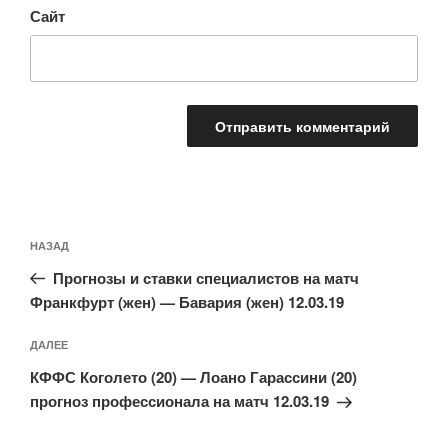
Сайт
Навигация
Предыдущая
НАЗАД
по
запись:
записям
Прогнозы и ставки специалистов на матч
Франкфурт (жен) — Бавария (жен) 12.03.19
Следующая
ДАЛЕЕ
запись
КФФС Коголето (20) — Лоано Гарассини (20)
прогноз профессионала на матч 12.03.19