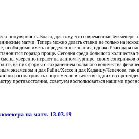
бую популярность. Благодаря тому, что современные букмекеры 
нисные матчи. Теперь можно делать ставки не только на исходы 
ке, необходимо иметь определенные знания, однако благодаря 
 становится гораздо проще. Сегодня среди большого количества
тсмены уверенно играют на данном турнире, своих соперников 
ходить на пик формы с сохранением большого количества физичес
ным экзаменом и для Райна/Хессе и для Каданцу/Чепелова, так к
жно ли рассматривать спортсменов в качестве одних из претенде
смотру противостояния, советуем воспользоваться нашими прогн
кмекера на матч. 13.03.19