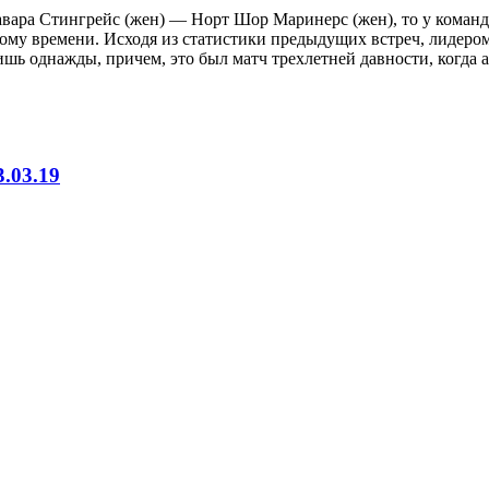
авара Стингрейс (жен) — Норт Шор Маринерс (жен), то у команд
скому времени. Исходя из статистики предыдущих встреч, лидеро
лишь однажды, причем, это был матч трехлетней давности, когда 
.03.19