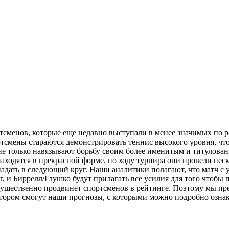
сменов, которые еще недавно выступали в менее значимых по р
тсмены стараются демонстрировать теннис высокого уровня, чт
е только навязывают борьбу своим более именитым и титулован
аходятся в прекрасной форме, по ходу турнира они провели нес
опадать в следующий круг. Наши аналитики полагают, что матч с
г, и Биррелл/Глушко будут прилагать все усилия для того чтобы 
 существенно продвинет спортсменов в рейтинге. Поэтому мы пр
котором смогут наши прогнозы, с которыми можно подробно озна