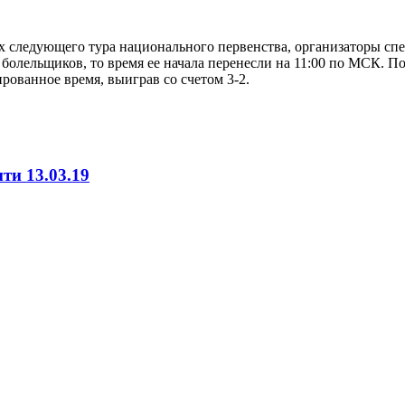
х следующего тура национального первенства, организаторы спе
болельщиков, то время ее начала перенесли на 11:00 по МСК. По
рованное время, выиграв со счетом 3-2.
ти 13.03.19