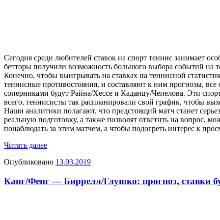
Сегодня среди любителей ставок на спорт теннис занимает осо
бетторы получили возможность большого выбора событий на тен
Конечно, чтобы выигрывать на ставках на теннисной статисти
теннисные противостояния, и составляют к ним прогнозы, все
соперниками будут Райна/Хессе и Каданцу/Чепелова. Эти спор
всего, теннисисты так распланировали свой график, чтобы вы
Наши аналитики полагают, что предстоящий матч станет серьез
реальную подготовку, а также позволят ответить на вопрос, мо
понаблюдать за этим матчем, а чтобы подогреть интерес к про
Читать далее
Опубликовано
13.03.2019
Канг/Фенг — Биррелл/Глушко: прогноз, ставки бу