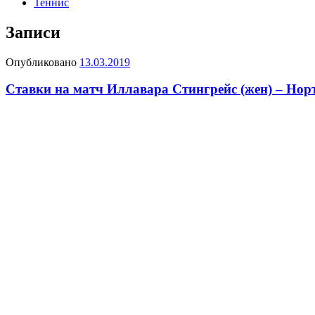
Теннис
Записи
Опубликовано
13.03.2019
Ставки на матч Иллавара Стингрейс (жен) – Норт