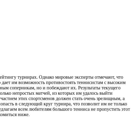
ейтингу турнирах. Однако мировые эксперты отмечают, что
о дает им возможность противостоять теннисистам с высоким
ным соперникам, но и побеждают их. Результаты текущего
колько непростых матчей, из которых им удалось выйти
 участием этих спортсменов должен стать очень зрелищным, а
попасть в следующий круг турнира, что позволит им не только
едлагаем всем любителям большого тенниса не пропустить этот
комиться ниже.