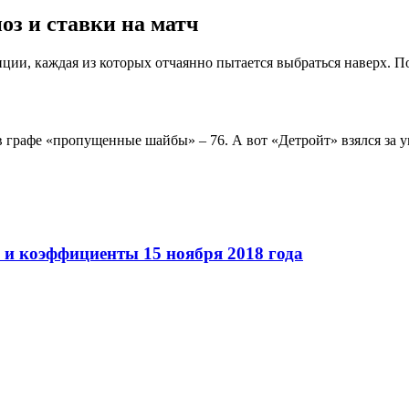
ноз и ставки на матч
ии, каждая из которых отчаянно пытается выбраться наверх. По
 графе «пропущенные шайбы» – 76. А вот «Детройт» взялся за ум
 и коэффициенты 15 ноября 2018 года